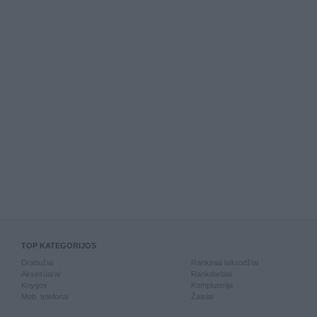
TOP KATEGORIJOS
Drabužiai
Rankiniai laikrodžiai
Aksesuarai
Rankdarbiai
Knygos
Kompiuterija
Mob. telefonai
Žaislai