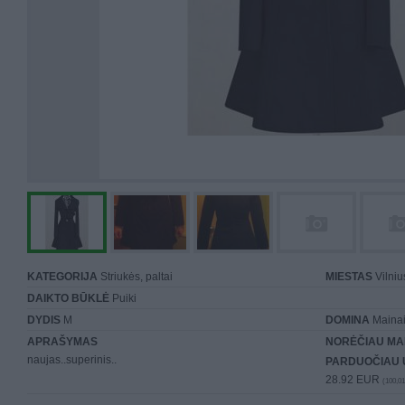
KATEGORIJA
Striukės, paltai
MIESTAS
Vilniu
DAIKTO BŪKLĖ
Puiki
DYDIS
M
DOMINA
Mainai 
APRAŠYMAS
NORĖČIAU MA
naujas..superinis..
PARDUOČIAU 
28.92 EUR
(100,01