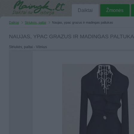
Daiktai
Žmonės
Daiktai
Striukės, paltai
Naujas, ypac grazus ir madingas paltukas
NAUJAS, YPAC GRAZUS IR MADINGAS PALTUK
Striukės, paltai - Vilnius