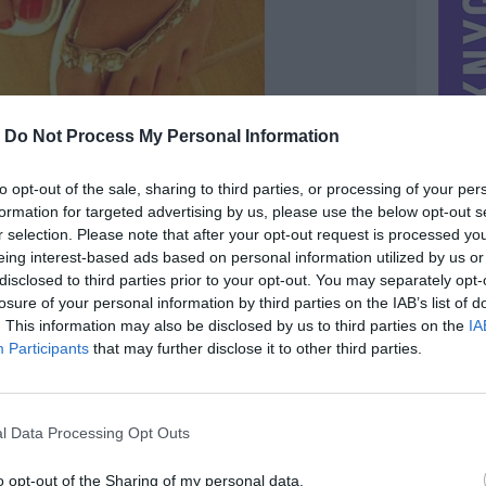
-
Do Not Process My Personal Information
to opt-out of the sale, sharing to third parties, or processing of your per
formation for targeted advertising by us, please use the below opt-out s
r selection. Please note that after your opt-out request is processed y
eing interest-based ads based on personal information utilized by us or
disclosed to third parties prior to your opt-out. You may separately opt-
losure of your personal information by third parties on the IAB’s list of
. This information may also be disclosed by us to third parties on the
IA
MIESTAS
Marijampolė
Participants
that may further disclose it to other third parties.
DOMINA
Pinigai
NORĖČIAU MAINAIS
l Data Processing Opt Outs
PARDUOČIAU UŽ
14.46 EUR
(50,01 LTL)
o opt-out of the Sharing of my personal data.