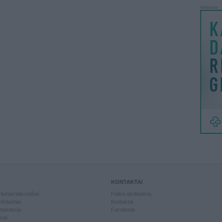
reklama
KONTAKTAI
kiniai laikrodžiai
Palikti atsiliepimą
kdarbiai
Kontaktai
piuterija
Facebook
slai