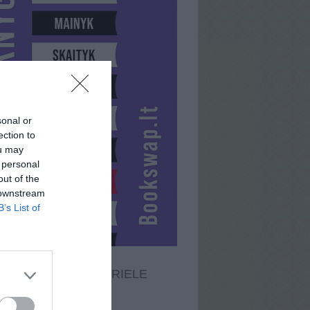
sonal or
ection to
ou may
 personal
out of the
 downstream
B’s List of
KLAUDIJAGABRIELE