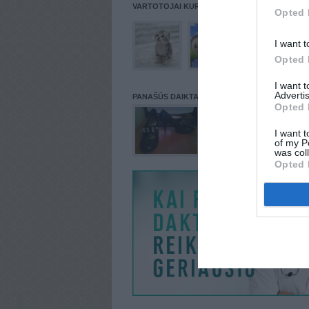
VARTOTOJAI KURIE PATALPINĘ DAIKTĄ Į NORŲ
Opted 
I want t
Opted 
I want 
Advertis
PANAŠŪS DAIKTAI
Opted 
I want t
of my P
was col
Opted 