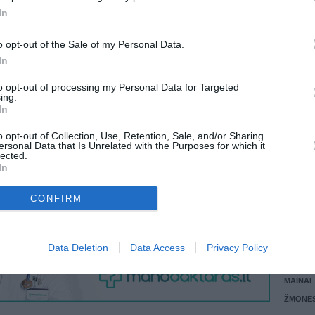
 KREPŠĮ
In
LANKĖS
GYVEN
o opt-out of the Sale of my Personal Data.
ATLIKO
In
AKTYVI
VISI 2 ŽMONĖS
DAUGIA
to opt-out of processing my Personal Data for Targeted
ing.
In
o opt-out of Collection, Use, Retention, Sale, and/or Sharing
ersonal Data that Is Unrelated with the Purposes for which it
lected.
In
CONFIRM
STAT
Data Deletion
Data Access
Privacy Policy
DAIKTAI
MAINAI
ŽMONĖ