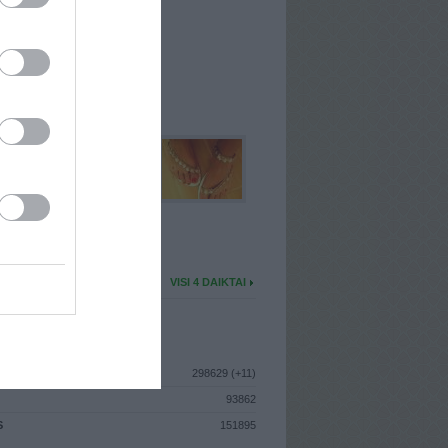
I
: Liepos 21d. Pirmadienis
A
: Marijampolė
 MAINŲ
: 0
Ų MAINŲ
: 0
U DAIKTŲ
VISI 4 DAIKTAI
ISTIKA
298629 (+11)
93862
S
151895