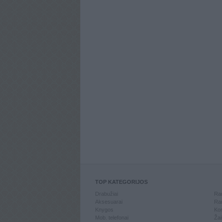
TOP KATEGORIJOS
Drabužiai
Ran
Aksesuarai
Ran
Knygos
Kom
Mob. telefonai
Žai