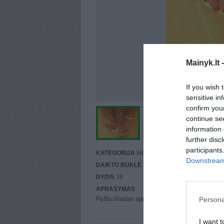
Mainyk.lt 
If you wish 
sensitive in
confirm you
continue se
information 
further disc
participants
KATEGORIJA
Moteriška
Downstream 
DAIKTO BŪKLĖ
Puiki
DYDIS
38
APRAŠYMAS
Persona
Pašto išlaidas apmoku pati, daugiau info a.ž.
I want t