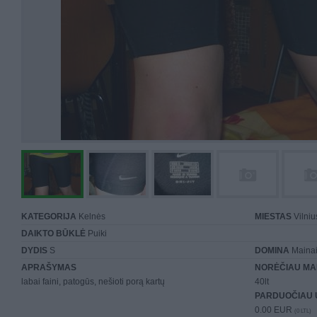
KATEGORIJA
Kelnės
MIESTAS
Vilniu
DAIKTO BŪKLĖ
Puiki
DYDIS
S
DOMINA
Mainai 
APRAŠYMAS
NORĖČIAU MA
labai faini, patogūs, nešioti porą kartų
40lt
PARDUOČIAU 
0.00 EUR
(0 LTL)