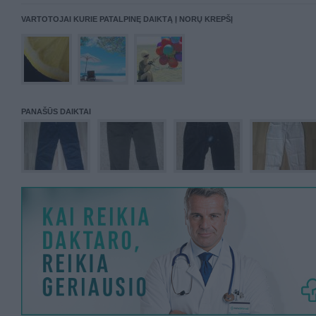
VARTOTOJAI KURIE PATALPINĘ DAIKTĄ Į NORŲ KREPŠĮ
PANAŠŪS DAIKTAI