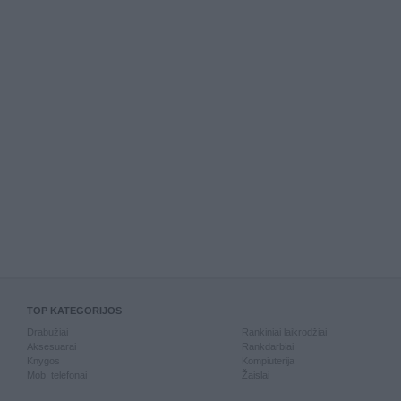
TOP KATEGORIJOS
Drabužiai
Rankiniai laikrodžiai
Aksesuarai
Rankdarbiai
Knygos
Kompiuterija
Mob. telefonai
Žaislai