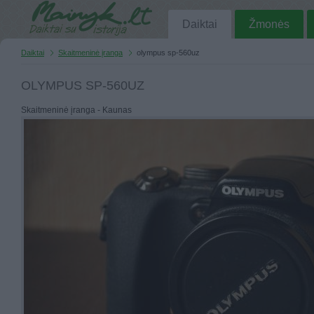
Daiktai
Žmonės
Daiktai
Skaitmeninė įranga
olympus sp-560uz
OLYMPUS SP-560UZ
Skaitmeninė įranga - Kaunas