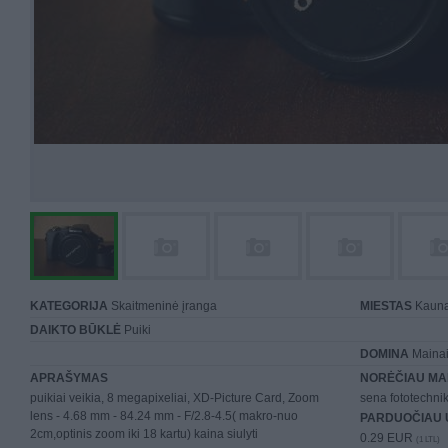
KATEGORIJA
Skaitmeninė įranga
MIESTAS
Kaun
DAIKTO BŪKLĖ
Puiki
DOMINA
Mainai 
APRAŠYMAS
NORĖČIAU MA
puikiai veikia, 8 megapixeliai, XD-Picture Card, Zoom
sena fototechnik
lens - 4.68 mm - 84.24 mm - F/2.8-4.5( makro-nuo
PARDUOČIAU 
2cm,optinis zoom iki 18 kartu) kaina siulyti
0.29 EUR
(1 LTL)