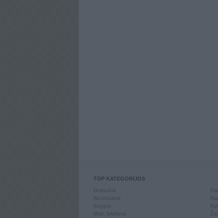
TOP KATEGORIJOS
Drabužiai
Ran
Aksesuarai
Ran
Knygos
Kom
Mob. telefonai
Žai