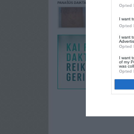
PANAŠŪS DAIKTAI
Opted 
I want t
Opted 
I want 
Advertis
Opted 
I want t
of my P
was col
Opted 