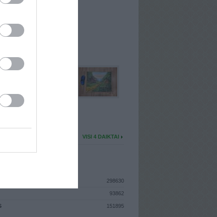
I
: Rugpjūčio 6d. Šeštadienis
A
: Vilnius
 MAINŲ
: 3
Ų MAINŲ
: 0
U DAIKTŲ
VISI 4 DAIKTAI
ISTIKA
298630
93862
S
151895