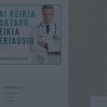
INFORMACIJA
Apie projektą
Taisyklės
Vertybės