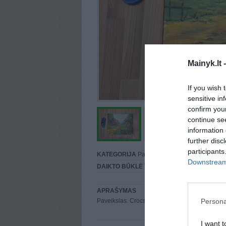
Mainyk.lt 
If you wish 
sensitive in
confirm you
continue se
information 
further disc
participants
KATEGORIJA
Paveikslai
Downstream 
DAIKTO BŪKLĖ
Vidutinė
APRAŠYMAS
Persona
Paveikslas. Crocs šalia dydžiui
I want t