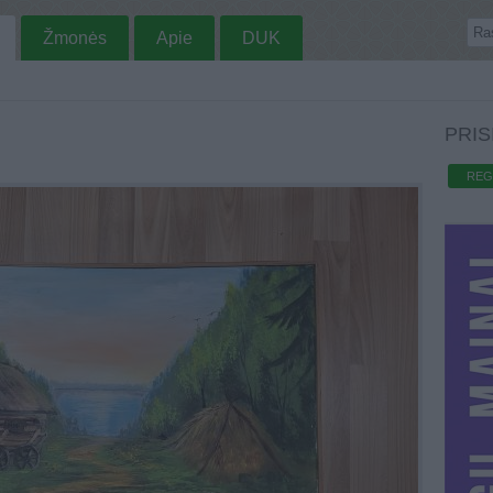
Žmonės
Apie
DUK
PRIS
REG