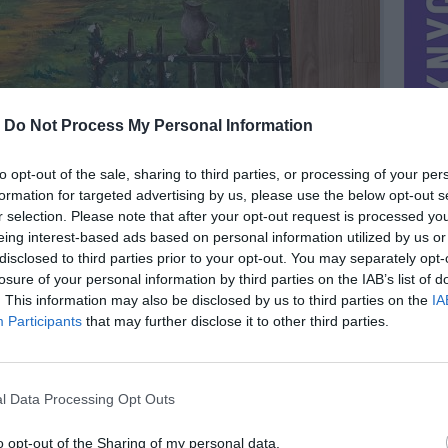
-
Do Not Process My Personal Information
to opt-out of the sale, sharing to third parties, or processing of your per
formation for targeted advertising by us, please use the below opt-out s
r selection. Please note that after your opt-out request is processed y
eing interest-based ads based on personal information utilized by us or
disclosed to third parties prior to your opt-out. You may separately opt-
losure of your personal information by third parties on the IAB’s list of
. This information may also be disclosed by us to third parties on the
IA
MIESTAS
Vilnius
Participants
that may further disclose it to other third parties.
DOMINA
Mainai
NORĖČIAU MAINAIS
l Data Processing Opt Outs
PARDUOČIAU UŽ
0.00 EUR
(0 LTL)
o opt-out of the Sharing of my personal data.