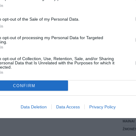
In
LANKĖS
GYVEN
o opt-out of the Sale of my Personal Data.
ATLIKO
In
AKTYVI
DAUGIA
to opt-out of processing my Personal Data for Targeted
ing.
In
o opt-out of Collection, Use, Retention, Sale, and/or Sharing
ersonal Data that Is Unrelated with the Purposes for which it
lected.
In
CONFIRM
STAT
Data Deletion
Data Access
Privacy Policy
DAIKTAI
MAINAI
ŽMONĖ