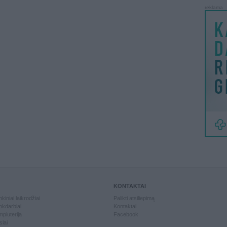
reklama
KONTAKTAI
kiniai laikrodžiai
Palikti atsiliepimą
kdarbiai
Kontaktai
piuterija
Facebook
slai