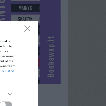
sonal or
ection to
ou may
 personal
out of the
 downstream
B’s List of
NOT_NICE2U