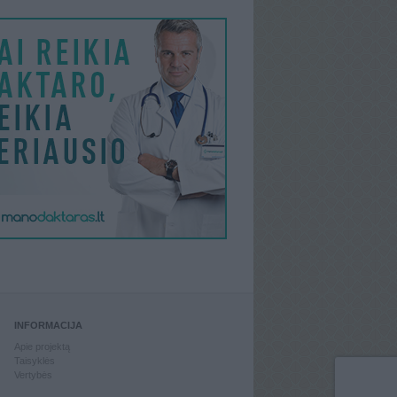
INFORMACIJA
Apie projektą
Taisyklės
Vertybės