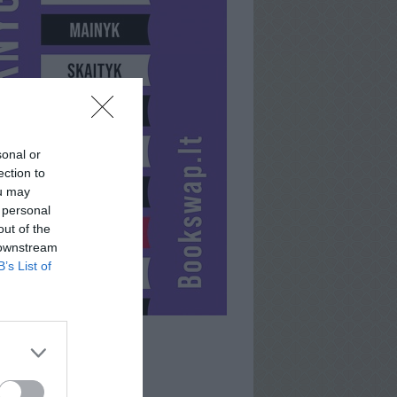
sonal or
ection to
ou may
 personal
out of the
 downstream
B’s List of
PAPASAKY