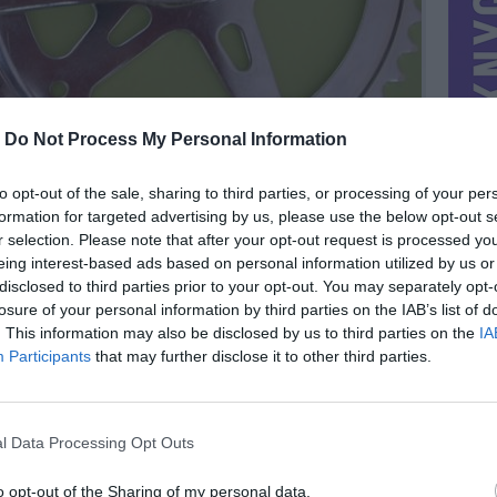
-
Do Not Process My Personal Information
to opt-out of the sale, sharing to third parties, or processing of your per
formation for targeted advertising by us, please use the below opt-out s
r selection. Please note that after your opt-out request is processed y
eing interest-based ads based on personal information utilized by us or
disclosed to third parties prior to your opt-out. You may separately opt-
losure of your personal information by third parties on the IAB’s list of
. This information may also be disclosed by us to third parties on the
IA
MIESTAS
Klaipėda
Participants
that may further disclose it to other third parties.
DOMINA
Mainai ir pinigai
NORĖČIAU MAINAIS
l Data Processing Opt Outs
Siūlykit įvairius variantus.
PARDUOČIAU UŽ
0.00 EUR
(0 LTL)
o opt-out of the Sharing of my personal data.