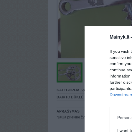
Mainyk.lt 
If you wish 
sensitive in
confirm you
continue se
information 
further disc
participants
KATEGORIJA
Sporto reikmenys
Downstream 
DAIKTO BŪKLĖ
Puiki
APRAŠYMAS
Persona
Nauja priekinė žvaigždė rusiškam dviračiui.
I want t