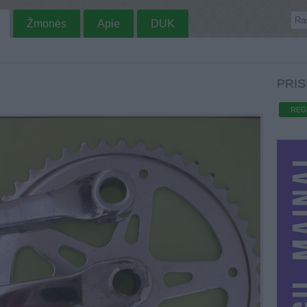
Žmonės
Apie
DUK
PRIS
REG