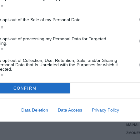
In
LANKĖS
GYVEN
o opt-out of the Sale of my Personal Data.
ATLIKO
In
AKTYVI
DAUGIA
to opt-out of processing my Personal Data for Targeted
ing.
In
o opt-out of Collection, Use, Retention, Sale, and/or Sharing
ersonal Data that Is Unrelated with the Purposes for which it
lected.
In
CONFIRM
STAT
Data Deletion
Data Access
Privacy Policy
DAIKTAI
MAINAI
ŽMONĖ