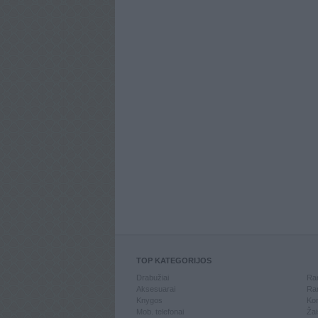
TOP KATEGORIJOS
Drabužiai
Ran
Aksesuarai
Ran
Knygos
Kom
Mob. telefonai
Žai