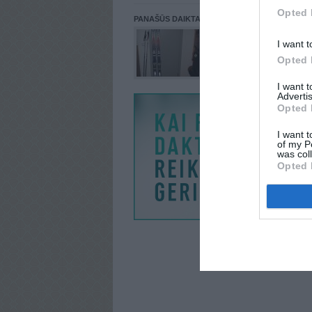
Opted 
PANAŠŪS DAIKTAI
I want t
Opted 
I want 
Advertis
Opted 
I want t
of my P
was col
Opted 