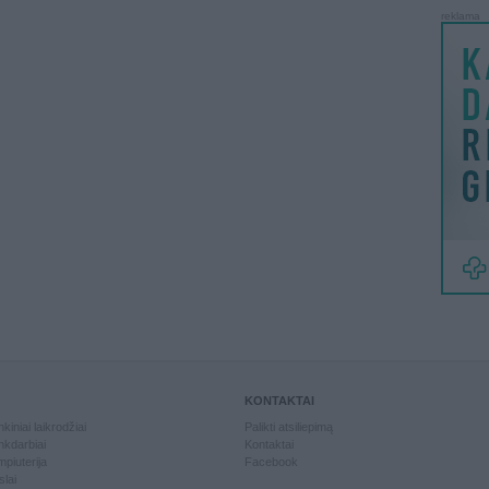
reklama
KONTAKTAI
kiniai laikrodžiai
Palikti atsiliepimą
kdarbiai
Kontaktai
piuterija
Facebook
slai