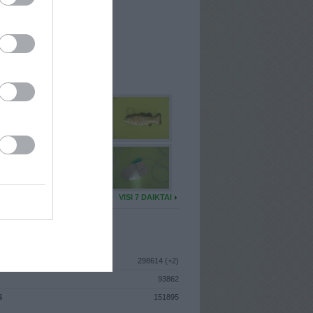
I
: Gegužės 11d. Sekmadienis
A
: Klaipėda
 MAINŲ
: 0
Ų MAINŲ
: 0
U DAIKTŲ
VISI 7 DAIKTAI
ISTIKA
298614 (+2)
93862
S
151895