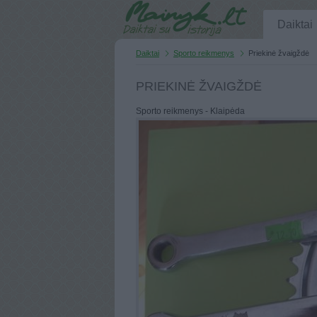
Daiktai
Daiktai
Sporto reikmenys
Priekinė žvaigždė
PRIEKINĖ ŽVAIGŽDĖ
Sporto reikmenys - Klaipėda