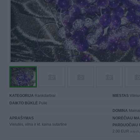
KATEGORIJA
Rankdarbiai
MIESTAS
Vilniu
DAIKTO BŪKLĖ
Puiki
DOMINA
Mainai 
APRAŠYMAS
NORĖČIAU MA
Vielutės, vilna ir kt. kaina sutartinė
PARDUOČIAU 
2.00 EUR
(6,92 LTL