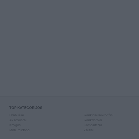
TOP KATEGORIJOS
Drabužiai
Rankiniai laikrodžiai
Aksesuarai
Rankdarbiai
Knygos
Kompiuterija
Mob. telefonai
Žaislai