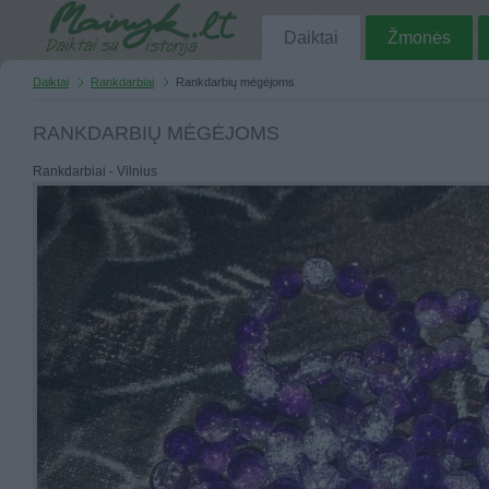
Daiktai
Žmonės
Daiktai
Rankdarbiai
Rankdarbių mėgėjoms
RANKDARBIŲ MĖGĖJOMS
Rankdarbiai - Vilnius