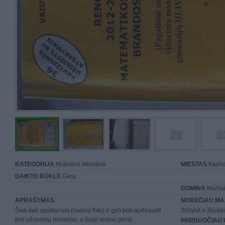
KATEGORIJA
Mokslinė literatūra
MIESTAS
Kaun
DAIKTO BŪKLĖ
Gera
DOMINA
Mainai 
APRAŠYMAS
NORĖČIAU MA
Šiek tiek apsitrynusi (matosi foto) ir gali būti apibraukti
Siūlykit ir žiūrėk
keli užravinių numeriai, o šiaip viskas gerai.
PARDUOČIAU 