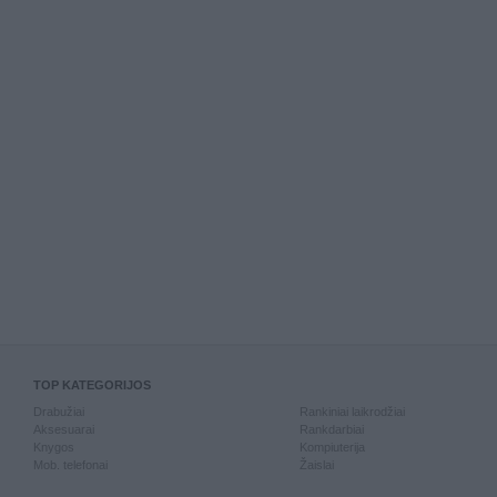
TOP KATEGORIJOS
Drabužiai
Rankiniai laikrodžiai
Aksesuarai
Rankdarbiai
Knygos
Kompiuterija
Mob. telefonai
Žaislai