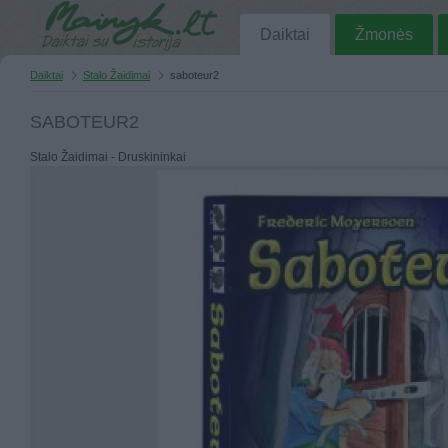
Daiktai
Žmonės
Daiktai
Stalo Žaidimai
saboteur2
SABOTEUR2
Stalo Žaidimai - Druskininkai