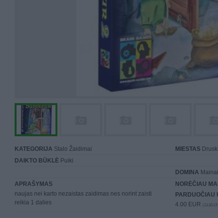
KATEGORIJA
Stalo Žaidimai
MIESTAS
Druski
DAIKTO BŪKLĖ
Puiki
DOMINA
Mainai 
APRAŠYMAS
NORĖČIAU MA
naujas nei karto nezaistas zaidimas nes norint zaisti
PARDUOČIAU 
reikia 1 dalies
4.00 EUR
(13,83 LT