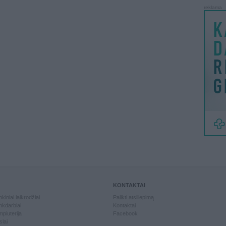
reklama
KONTAKTAI
kiniai laikrodžiai
Palikti atsiliepimą
kdarbiai
Kontaktai
piuterija
Facebook
slai