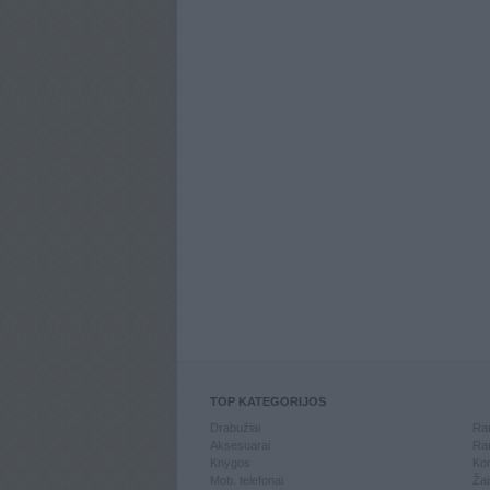
TOP KATEGORIJOS
Drabužiai
Ran
Aksesuarai
Ran
Knygos
Kom
Mob. telefonai
Žai