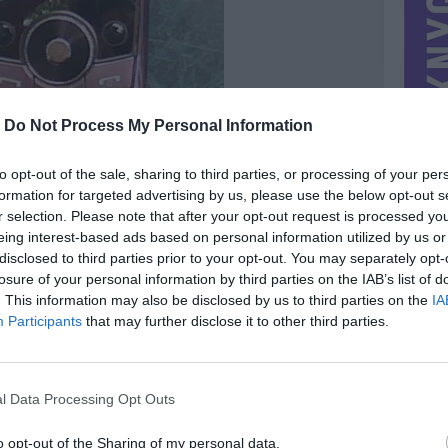
-
Do Not Process My Personal Information
to opt-out of the sale, sharing to third parties, or processing of your per
formation for targeted advertising by us, please use the below opt-out s
r selection. Please note that after your opt-out request is processed y
eing interest-based ads based on personal information utilized by us or
disclosed to third parties prior to your opt-out. You may separately opt-
losure of your personal information by third parties on the IAB’s list of
. This information may also be disclosed by us to third parties on the
IA
MIESTAS
Jurbarkas
Participants
that may further disclose it to other third parties.
DOMINA
Mainai ir pinigai
NORĖČIAU MAINAIS
l Data Processing Opt Outs
be
PARDUOČIAU UŽ
17.35 EUR
(60 LTL)
o opt-out of the Sharing of my personal data.