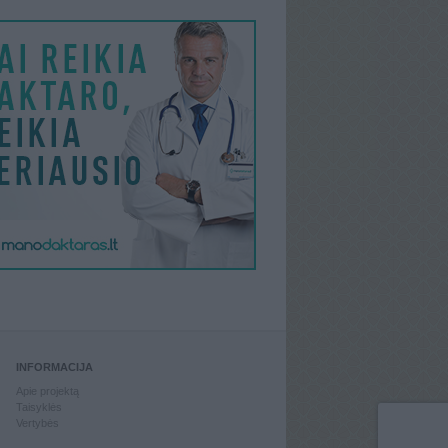
INFORMACIJA
Apie projektą
Taisyklės
Vertybės