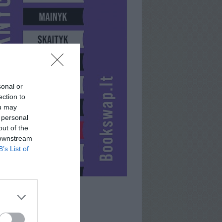
sonal or
ection to
ou may
 personal
out of the
 downstream
B’s List of
ZILVINAS