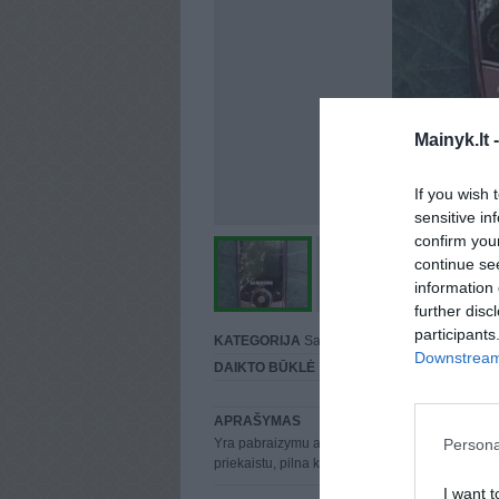
Mainyk.lt 
If you wish 
sensitive in
confirm you
continue se
information 
further disc
participants
KATEGORIJA
Samsung
Downstream 
DAIKTO BŪKLĖ
Puiki
APRAŠYMAS
Persona
Yra pabraizymu ant batarijos dangtelio, veikia 
priekaistu, pilna komplektacija.
I want t