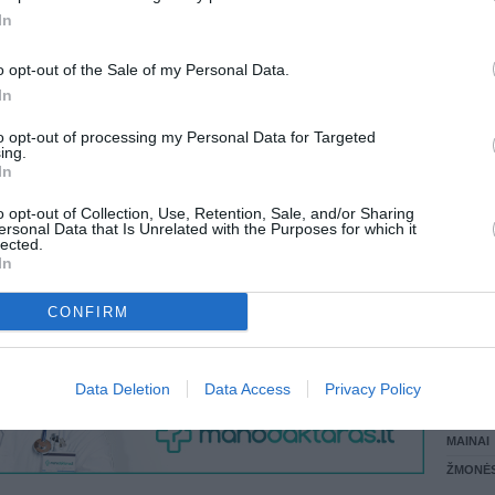
 KREPŠĮ
In
LANKĖS
GYVEN
o opt-out of the Sale of my Personal Data.
ATLIKO
In
AKTYVI
VISI 3 ŽMONĖS
DAUGIA
to opt-out of processing my Personal Data for Targeted
ing.
In
o opt-out of Collection, Use, Retention, Sale, and/or Sharing
ersonal Data that Is Unrelated with the Purposes for which it
lected.
In
CONFIRM
STAT
Data Deletion
Data Access
Privacy Policy
DAIKTAI
MAINAI
ŽMONĖ