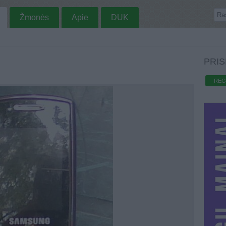
Žmonės
Apie
DUK
PRIS
REG