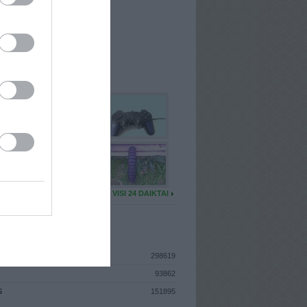
I
: Rugsėjo 28d. Penktadienis
A
: Jurbarkas
 MAINŲ
: 0
Ų MAINŲ
: 0
U DAIKTŲ
VISI 24 DAIKTAI
ISTIKA
298619
93862
S
151895