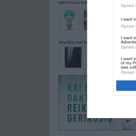
VARTOTOJAI KURIE PATALPINĘ DAIKTĄ Į NORŲ
Opted 
I want t
Opted 
I want 
Advertis
PANAŠŪS DAIKTAI
Opted 
I want t
of my P
was col
Opted 