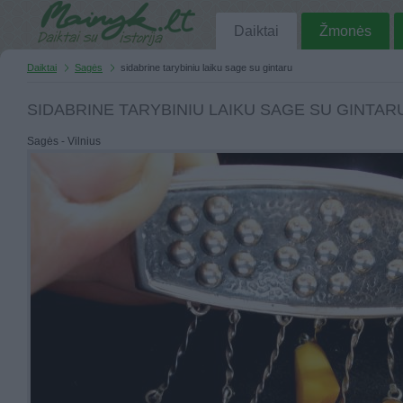
Daiktai
Žmonės
Daiktai
Sagės
sidabrine tarybiniu laiku sage su gintaru
SIDABRINE TARYBINIU LAIKU SAGE SU GINTAR
Sagės - Vilnius