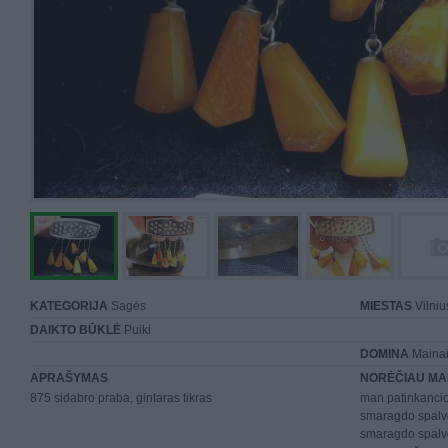
KATEGORIJA
Sagės
MIESTAS
Vilniu
DAIKTO BŪKLĖ
Puiki
DOMINA
Mainai 
APRAŠYMAS
NORĖČIAU MA
875 sidabro praba, gintaras tikras
man patinkancio
smaragdo spalvo
smaragdo spalv