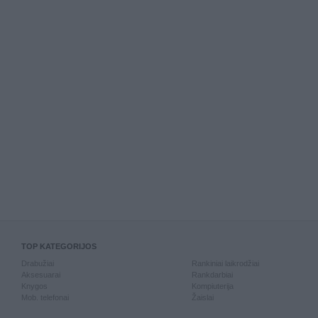
TOP KATEGORIJOS
Drabužiai
Rankiniai laikrodžiai
Aksesuarai
Rankdarbiai
Knygos
Kompiuterija
Mob. telefonai
Žaislai