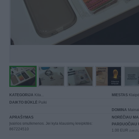
KATEGORIJA
Kita...
MIESTAS
Klaip
DAIKTO BŪKLĖ
Puiki
DOMINA
Mainai 
APRAŠYMAS
NORĖČIAU MA
Įvairios smulkmenos. Jei kyla klausimų kreipkitės:
PARDUOČIAU 
867224510
1.00 EUR
(3,46 LTL