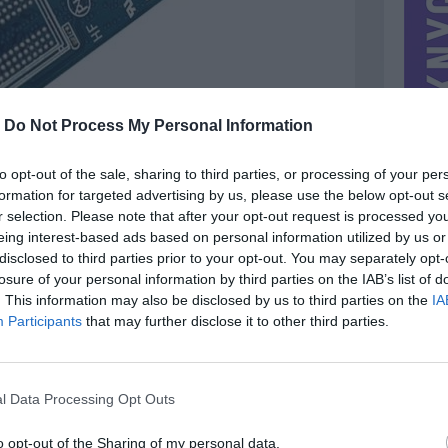
-
Do Not Process My Personal Information
to opt-out of the sale, sharing to third parties, or processing of your per
formation for targeted advertising by us, please use the below opt-out s
r selection. Please note that after your opt-out request is processed y
eing interest-based ads based on personal information utilized by us or
disclosed to third parties prior to your opt-out. You may separately opt-
losure of your personal information by third parties on the IAB’s list of
. This information may also be disclosed by us to third parties on the
IA
MIESTAS
Vilnius
Participants
that may further disclose it to other third parties.
DOMINA
Pinigai
NORĖČIAU MAINAIS
l Data Processing Opt Outs
Vilnius. 8-6O9-97153
PARDUOČIAU UŽ
3.00 EUR
(10,37 LTL)
o opt-out of the Sharing of my personal data.