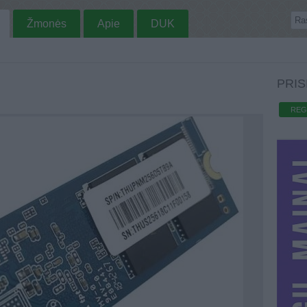
Žmonės
Apie
DUK
PRIS
REG