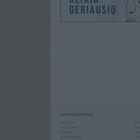
TOP KATEGORIJOS
Drabužiai
Ran
Aksesuarai
Ran
Knygos
Kom
Mob. telefonai
Žai