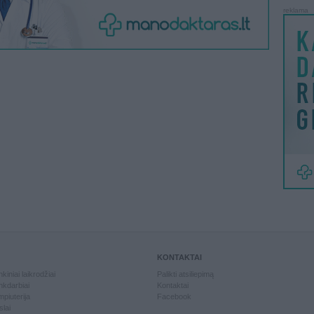
reklama
KONTAKTAI
kiniai laikrodžiai
Palikti atsiliepimą
kdarbiai
Kontaktai
piuterija
Facebook
slai