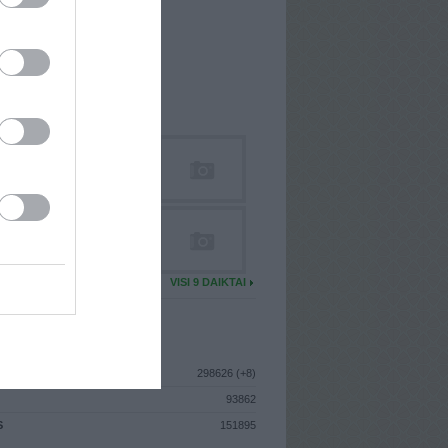
I
: Rugpjūčio 3d. Sekmadienis
A
: Vilnius
 MAINŲ
: 0
Ų MAINŲ
: 0
U DAIKTŲ
VISI 9 DAIKTAI
ISTIKA
298626 (+8)
93862
S
151895