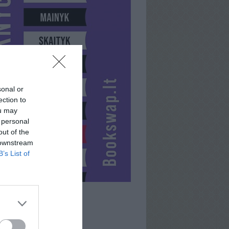
sonal or
ection to
ou may
 personal
out of the
 downstream
B’s List of
INOX