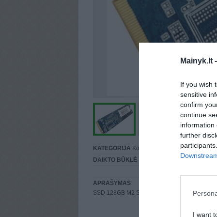
Mainyk.lt 
If you wish 
sensitive in
confirm you
continue se
information 
further disc
participants
KATEGORIJA
Kompiuterių komponentai
Downstream 
DAIKTO BŪKLĖ
Puiki
APRAŠYMAS
Persona
SSD 128GB M2 SATA. 5 €
I want t