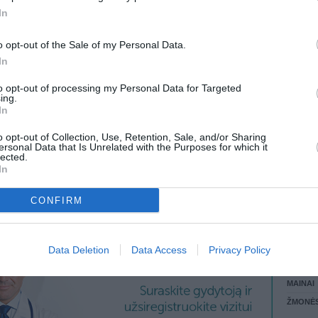
In
LANKĖS
 KREPŠĮ
GYVEN
o opt-out of the Sale of my Personal Data.
ATLIKO
In
AKTYVI
DAUGIA
to opt-out of processing my Personal Data for Targeted
ing.
In
o opt-out of Collection, Use, Retention, Sale, and/or Sharing
VISI 9 ŽMONĖS
ersonal Data that Is Unrelated with the Purposes for which it
lected.
In
CONFIRM
STAT
Data Deletion
Data Access
Privacy Policy
DAIKTAI
MAINAI
ŽMONĖ