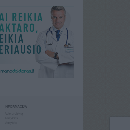
INFORMACIJA
Apie projektą
Taisyklės
Vertybės