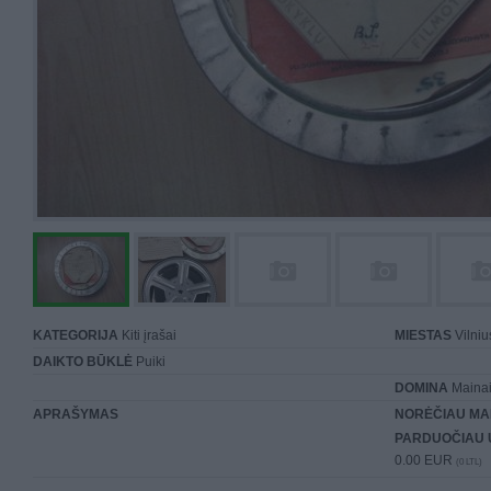
KATEGORIJA
Kiti įrašai
MIESTAS
Vilniu
DAIKTO BŪKLĖ
Puiki
DOMINA
Mainai 
APRAŠYMAS
NORĖČIAU MA
PARDUOČIAU 
0.00 EUR
(0 LTL)