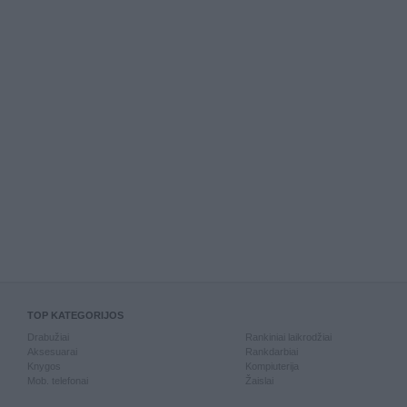
TOP KATEGORIJOS
Drabužiai
Rankiniai laikrodžiai
Aksesuarai
Rankdarbiai
Knygos
Kompiuterija
Mob. telefonai
Žaislai