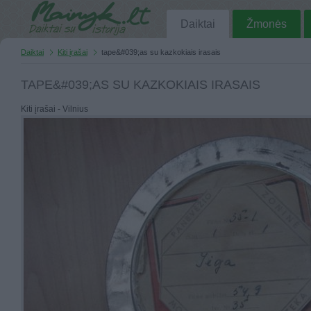
Daiktai
Žmonės
Daiktai
Kiti įrašai
tape&#039;as su kazkokiais irasais
TAPE&#039;AS SU KAZKOKIAIS IRASAIS
Kiti įrašai - Vilnius