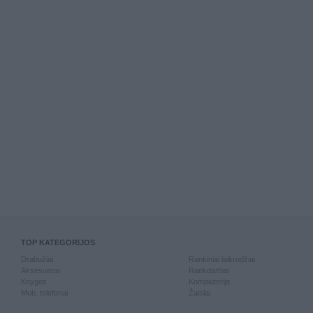
TOP KATEGORIJOS
Drabužiai
Rankiniai laikrodžiai
Aksesuarai
Rankdarbiai
Knygos
Kompiuterija
Mob. telefonai
Žaislai