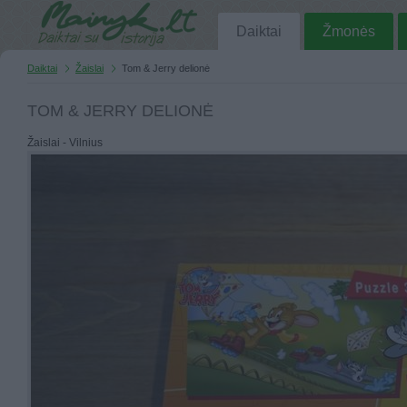
Daiktai
Žmonės
Daiktai
Žaislai
Tom & Jerry delionė
TOM & JERRY DELIONĖ
Žaislai - Vilnius