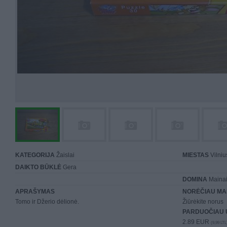
KATEGORIJA
Žaislai
MIESTAS
Vilniu
DAIKTO BŪKLĖ
Gera
DOMINA
Mainai 
APRAŠYMAS
NORĖČIAU MA
Tomo ir Džerio dėlionė.
Žiūrėkite norus
PARDUOČIAU 
2.89 EUR
(9,99 LTL