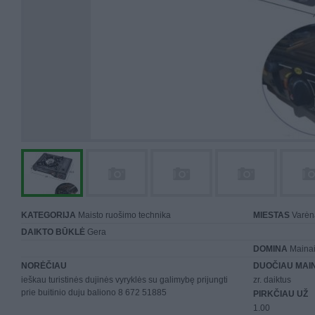
KATEGORIJA
Maisto ruošimo technika
MIESTAS
Varėn
DAIKTO BŪKLĖ
Gera
DOMINA
Mainai 
NORĖČIAU
DUOČIAU MAI
ieškau turistinės dujinės vyryklės su galimybę prijungti
zr. daiktus
prie buitinio duju baliono 8 672 51885
PIRKČIAU UŽ
1.00