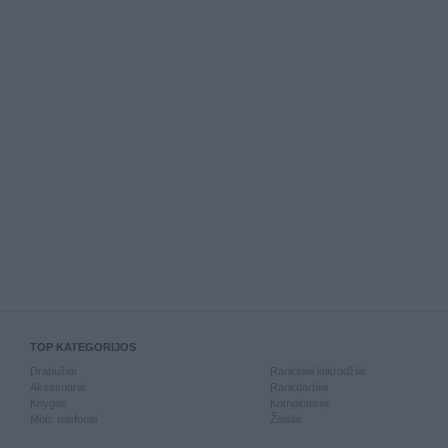
TOP KATEGORIJOS
Drabužiai
Rankiniai laikrodžiai
Aksesuarai
Rankdarbiai
Knygos
Kompiuterija
Mob. telefonai
Žaislai