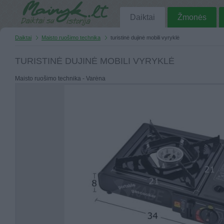
Daiktai
Žmonės
Daiktai
Maisto ruošimo technika
turistinė dujinė mobili vyryklė
TURISTINĖ DUJINĖ MOBILI VYRYKLĖ
Maisto ruošimo technika - Varėna