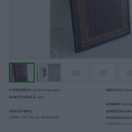
KATEGORIJA
Grožinė literatūra
MIESTAS
Palan
DAIKTO BŪKLĖ
Gera
DOMINA
Mainai 
APRAŠYMAS
NORĖČIAU MA
1950m. 287 psl. (su dedikacija)
PARDUOČIAU 
2.00 EUR
(6,92 LTL