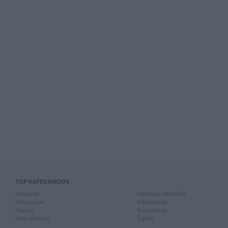
TOP KATEGORIJOS
Drabužiai
Rankiniai laikrodžiai
Aksesuarai
Rankdarbiai
Knygos
Kompiuterija
Mob. telefonai
Žaislai