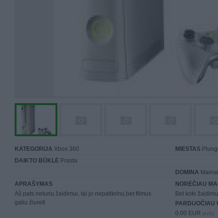
KATEGORIJA
Xbox 360
MIESTAS
Plung
DAIKTO BŪKLĖ
Prasta
DOMINA
Mainai 
APRAŠYMAS
NORĖČIAU MA
Aš pats neturiu žaidimui, tai jo nepatikrinu,bet filmus
Bet koki žaidim
galiu žiureti
PARDUOČIAU 
0.00 EUR
(0 LTL)