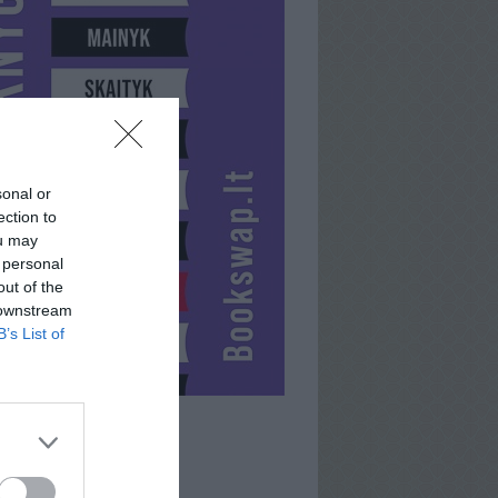
sonal or
ection to
ou may
 personal
out of the
 downstream
B’s List of
RO:)