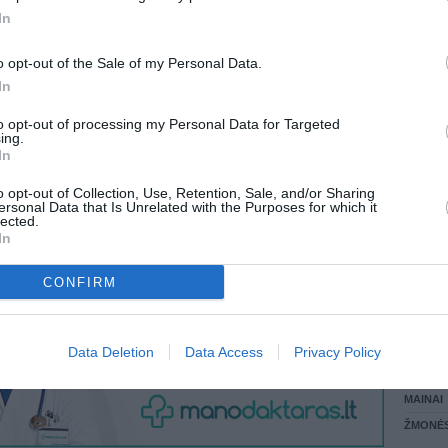
In
LANKĖS
 KREPŠĮ
GYVEN
o opt-out of the Sale of my Personal Data.
ATLIKO
In
AKTYVI
DAUGIA
to opt-out of processing my Personal Data for Targeted
VISI 6 ŽMONĖS
ing.
In
o opt-out of Collection, Use, Retention, Sale, and/or Sharing
ersonal Data that Is Unrelated with the Purposes for which it
lected.
In
CONFIRM
STAT
Data Deletion
Data Access
Privacy Policy
DAIKTAI
MAINAI
ŽMONĖ