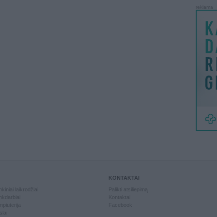
reklama
KONTAKTAI
kiniai laikrodžiai
Palikti atsiliepimą
kdarbiai
Kontaktai
piuterija
Facebook
slai