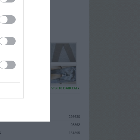
I
: Lapkričio 6d. Antradienis
A
: Vilnius
 MAINŲ
: 1
Ų MAINŲ
: 0
U DAIKTŲ
VISI 10 DAIKTAI
ISTIKA
298630
93862
S
151895