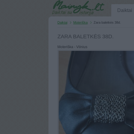
Daiktai
Daiktai
Moteriška
Zara baletkės 38d.
ZARA BALETKĖS 38D.
Moteriška - Vilnius