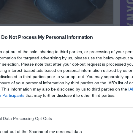
-
Do Not Process My Personal Information
to opt-out of the sale, sharing to third parties, or processing of your per
formation for targeted advertising by us, please use the below opt-out s
r selection. Please note that after your opt-out request is processed y
eing interest-based ads based on personal information utilized by us or
disclosed to third parties prior to your opt-out. You may separately opt-
losure of your personal information by third parties on the IAB’s list of
. This information may also be disclosed by us to third parties on the
IA
MIESTAS
Vilnius
Participants
that may further disclose it to other third parties.
DOMINA
Mainai ir pinigai
NORĖČIAU MAINAIS
l Data Processing Opt Outs
. Turi
25lt.
raukoje
PARDUOČIAU UŽ
0.00 EUR
(0 LTL)
o opt-out of the Sharing of my personal data.