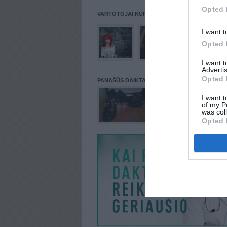
Opted 
VARTOTOJAI KURIE PATALPINĘ DAIKTĄ Į NORŲ
I want t
Opted 
I want 
Advertis
Opted 
PANAŠŪS DAIKTAI
I want t
of my P
was col
Opted 