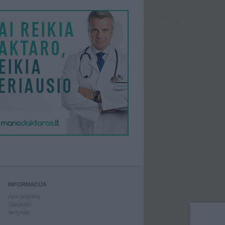
INFORMACIJA
Apie projektą
Taisyklės
Vertybės