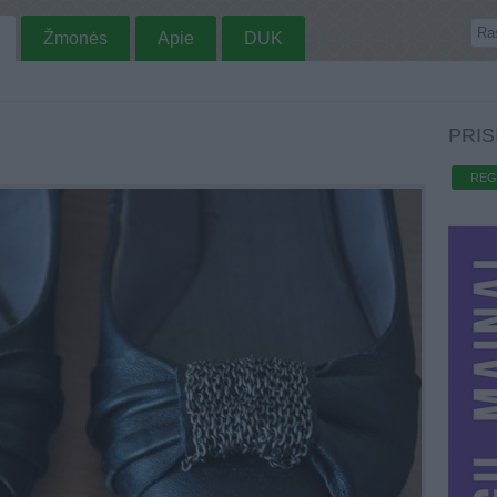
Žmonės
Apie
DUK
PRIS
REG