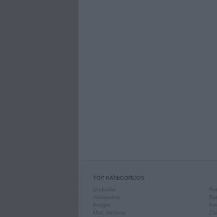
TOP KATEGORIJOS
Drabužiai
Ran
Aksesuarai
Ran
Knygos
Kom
Mob. telefonai
Žai