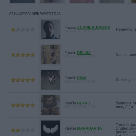
ATSILIEPIMAI APIE VARTOTOJĄ
Parašė
ANDRIUS JUOZAS
Nepavyko iš
2017-07-09 13:33:22
Parašė
DELINA
Sauni, rupe
2013-07-11 13:28:39
Parašė
RIMA
Sazininga ir
2013-02-07 17:09:49
Parašė
DEPRO
šaunuolė, vi
2013-01-07 19:40:03
mergtė :)))
Tarėmės jau
Parašė
MARRGARITA
žinutes.Saug
2012-12-27 13:06:04
galėjau atid
sakyti "ne" ir