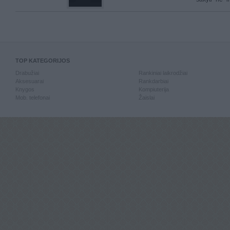
TOP KATEGORIJOS
Drabužiai
Rankiniai laikrodžiai
Aksesuarai
Rankdarbiai
Knygos
Kompiuterija
Mob. telefonai
Žaislai