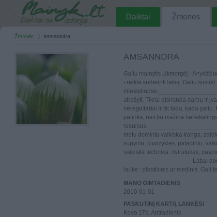
Daiktai
Žmonės
Žmonės
amsanndra
AMSANNDRA
Galiu mainytis Ukmergėj - Anykščiu
- reikia suderinti laiką. Galiu susto
miesteliuose.___________________
atrašyti. Tikrai atsiranda darbų ir įv
nereguliariai ir tik tada, kada galiu
patinka, nes tai mažina bereikaling
resursus. __________________
metu domintu vaikiska iranga, zaidi
supyniu, ciuozykles, palapiniu, vaik
vaikiska technika: dviratukas, paspi
____________________ Labai domi
lauke : plastikinis ar medinis. Gali 
MANO GIMTADIENIS
2010-01-01
PASKUTINĮ KARTĄ LANKĖSI
Kovo 17d. Antradienis