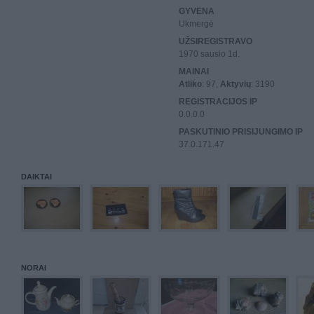
GYVENA
Ukmergė
UŽSIREGISTRAVO
1970 sausio 1d.
MAINAI
Atliko
: 97,
Aktyvių
: 3190
REGISTRACIJOS IP
0.0.0.0
PASKUTINIO PRISIJUNGIMO IP
37.0.171.47
DAIKTAI
NORAI