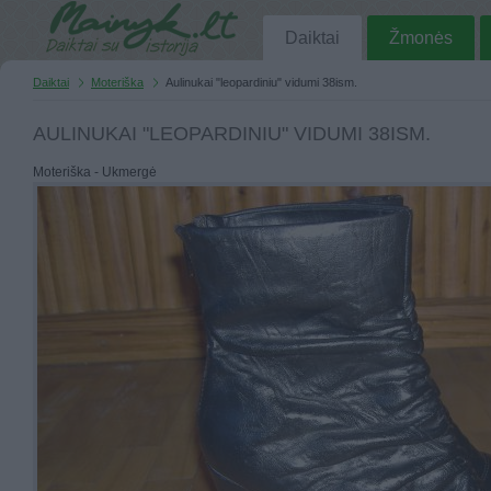
Daiktai
Žmonės
Daiktai
Moteriška
Aulinukai "leopardiniu" vidumi 38ism.
AULINUKAI "LEOPARDINIU" VIDUMI 38ISM.
Moteriška - Ukmergė