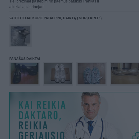
Tie ibrezimai pastebimi tik paemus batukus i rankas ir
atidziai apziurinejant
VARTOTOJAI KURIE PATALPINĘ DAIKTĄ Į NORŲ KREPŠĮ
PANAŠŪS DAIKTAI