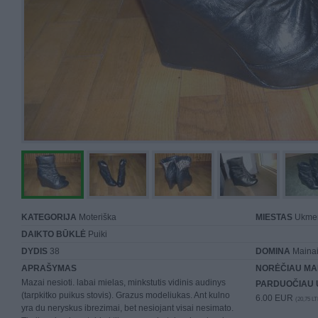
KATEGORIJA
Moteriška
MIESTAS
Ukme
DAIKTO BŪKLĖ
Puiki
DYDIS
38
DOMINA
Mainai 
APRAŠYMAS
NORĖČIAU MA
Mazai nesioti. labai mielas, minkstutis vidinis audinys
PARDUOČIAU 
(tarpkitko puikus stovis). Grazus modeliukas. Ant kulno
6.00 EUR
(20,75 LT
yra du neryskus ibrezimai, bet nesiojant visai nesimato.