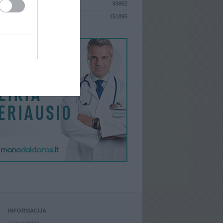
93862
S
151895
INFORMACIJA
Apie projektą