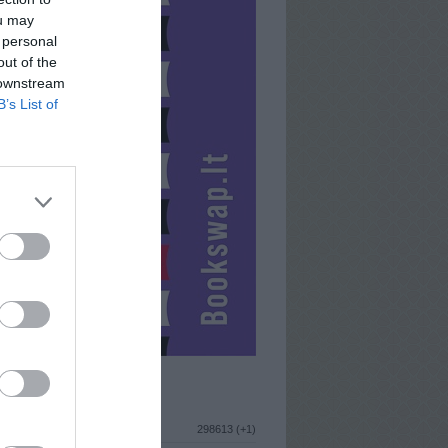
ou may
 personal
out of the
 downstream
B’s List of
ISTIKA
298613 (+1)