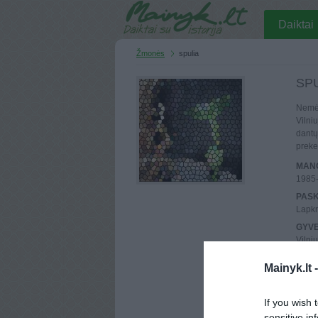
Daiktai
Žmonės
spulia
SP
Nemėg
Vilni
dantų 
preke
MANO
1985
PASK
Lapkr
GYV
Vilni
UŽSI
Mainyk.lt 
2010 
MAIN
Atlik
If you wish 
sensitive in