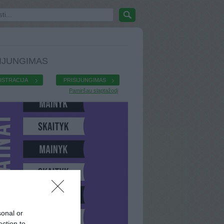
IJUNGIMAS
ISTRACIJA
PRISIJUNGIMAS
Pamiršau slaptažodį
sonal or
ection to