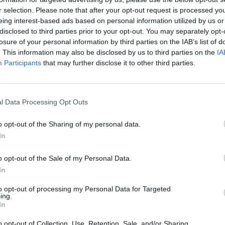
STRACIJOS IP
r selection. Please note that after your opt-out request is processed y
.0
eing interest-based ads based on personal information utilized by us or
UTINIO PRISIJUNGIMO IP
disclosed to third parties prior to your opt-out. You may separately opt-
.139.213
losure of your personal information by third parties on the IAB’s list of
. This information may also be disclosed by us to third parties on the
IA
Participants
that may further disclose it to other third parties.
l Data Processing Opt Outs
VISI 105 DAIKTAI
o opt-out of the Sharing of my personal data.
In
o opt-out of the Sale of my Personal Data.
VISI 3 NORAI
In
to opt-out of processing my Personal Data for Targeted
STAT
ing.
A
Labai malonus ir patikimas žmogeliukas !
In
:58:10
DAIKTAI
o opt-out of Collection, Use, Retention, Sale, and/or Sharing