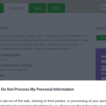
Žmonės
Apie
DUK
ULIA
PRIS
stu ilgų rezervacijų, patiko, jamk :) Daiktus parduodu. Mainausi TIK
REG
uje. Mainyčiau į praktiškus suvalgomus, sunaudojamus dalykus: muilai,
pastos, arbatos pakeliai, šokoladas, skalbimo milteliai ir pan. :) Į
s naujagimiams, nėstumui. Taip pat tiktų prekės katėms :)
 GIMTADIENIS
-12-05
UTINĮ KARTĄ LANKĖSI
ičio 13d. Trečiadienis
ENA
us
REGISTRAVO
-
Do Not Process My Personal Information
lapkričio 25d.
AI
o
: 19,
Aktyvių
: 0
to opt-out of the sale, sharing to third parties, or processing of your per
formation for targeted advertising by us, please use the below opt-out s