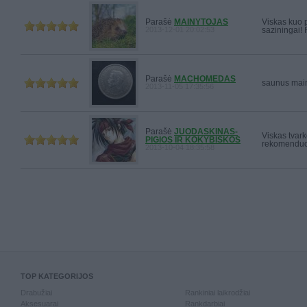
Parašė
MAINYTOJAS
Viskas kuo pu
2013-12-01 20:02:53
saziningai!
Parašė
MACHOMEDAS
saunus mai
2013-11-05 17:35:56
Parašė
JUODASKINAS-
Viskas tvark
PIGIOS IR KOKYBISKOS
rekomenduo
2013-10-04 18:35:58
TOP KATEGORIJOS
Drabužiai
Rankiniai laikrodžiai
Aksesuarai
Rankdarbiai