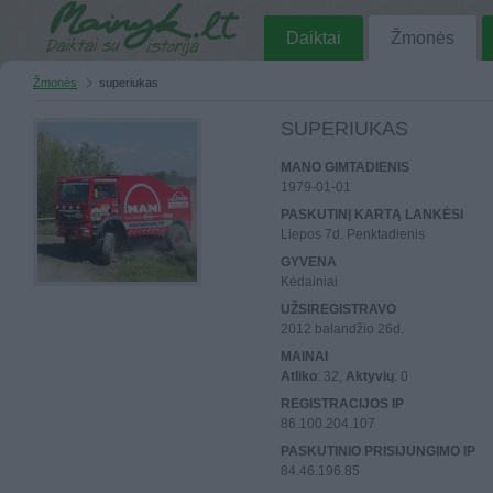
Daiktai
Žmonės
Žmonės
superiukas
SUPERIUKAS
MANO GIMTADIENIS
1979-01-01
PASKUTINĮ KARTĄ LANKĖSI
Liepos 7d. Penktadienis
GYVENA
Kėdainiai
UŽSIREGISTRAVO
2012 balandžio 26d.
MAINAI
Atliko
: 32,
Aktyvių
: 0
REGISTRACIJOS IP
86.100.204.107
PASKUTINIO PRISIJUNGIMO IP
84.46.196.85