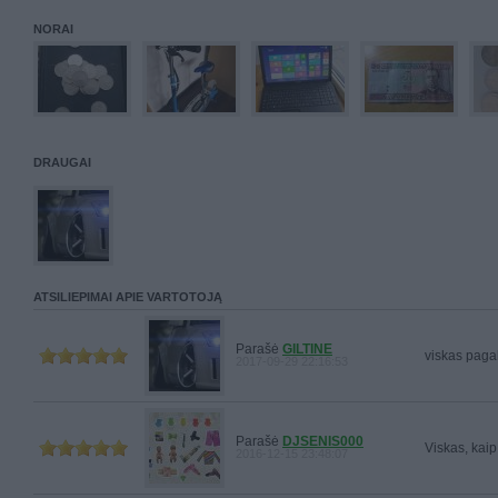
NORAI
DRAUGAI
ATSILIEPIMAI APIE VARTOTOJĄ
Parašė
GILTINE
viskas paga
2017-09-29 22:16:53
Parašė
DJSENIS000
Viskas, kaip
2016-12-15 23:48:07