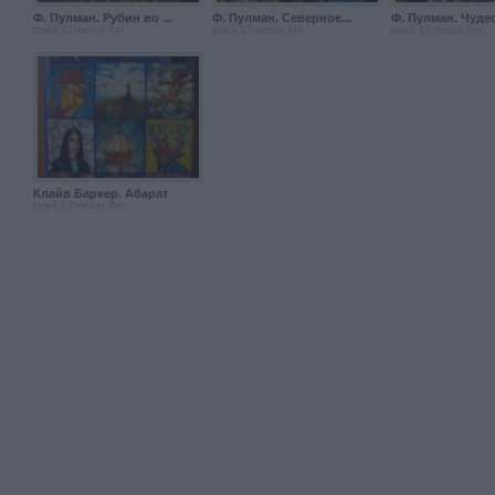
Ф. Пулман. Рубин во ...
Ф. Пулман. Северное...
Ф. Пулман. Чудес
prieš 17metus 9m.
prieš 17metus 9m.
prieš 17metus 9m.
Клайв Баркер. Абарат
prieš 17metus 9m.