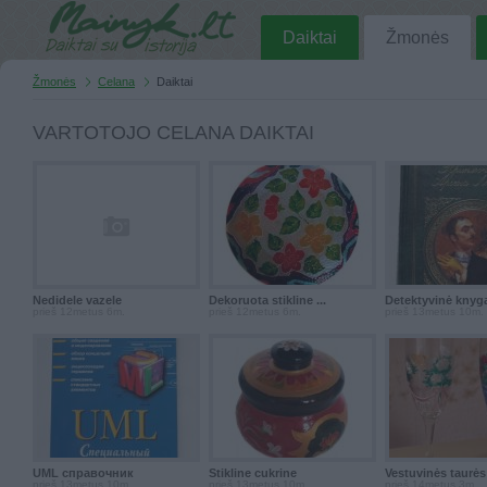
Daiktai
Žmonės
Žmonės
Celana
Daiktai
VARTOTOJO CELANA DAIKTAI
Nedidele vazele
Dekoruota stikline ...
Detektyvinė knyga 
prieš 12metus 6m.
prieš 12metus 6m.
prieš 13metus 10m.
UML справочник
Stikline cukrine
Vestuvinės taurės
prieš 13metus 10m.
prieš 13metus 10m.
prieš 14metus 3m.