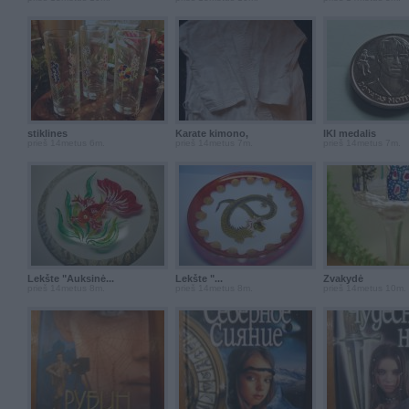
stiklines
Karate kimono,
IKI medalis
prieš 14metus 6m.
prieš 14metus 7m.
prieš 14metus 7m.
Lekšte "Auksinė...
Lekšte "...
Žvakydė
prieš 14metus 8m.
prieš 14metus 8m.
prieš 14metus 10m.