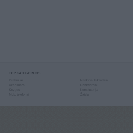
TOP KATEGORIJOS
Drabužiai
Rankiniai laikrodžiai
Aksesuarai
Rankdarbiai
Knygos
Kompiuterija
Mob. telefonai
Žaislai