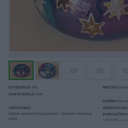
KATEGORIJA
Kita
MIESTAS
Vilniu
DAIKTO BŪKLĖ
Puiki
DOMINA
Mainai 
APRAŠYMAS
NORĖČIAU MA
Žakydė dekoruota žvagždutemis. Specialus vitražiniai
PARDUOČIAU 
dažai.
1.45 EUR
(5,01 LTL