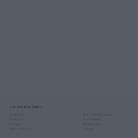
TOP KATEGORIJOS
Drabužiai
Rankiniai laikrodžiai
Aksesuarai
Rankdarbiai
Knygos
Kompiuterija
Mob. telefonai
Žaislai