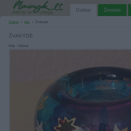
Daiktai
Žmonės
Daiktai
Kita
Žvakydė
ŽVAKYDĖ
Kita - Vilnius