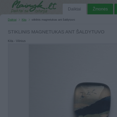
Daiktai
Žmonės
Daiktai
Kita
stiklinis magnetukas ant šaldytuvo
STIKLINIS MAGNETUKAS ANT ŠALDYTUVO
Kita - Vilnius