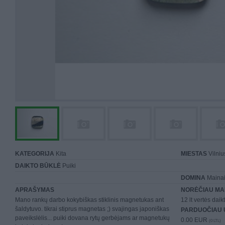
KATEGORIJA
Kita
MIESTAS
Vilniu
DAIKTO BŪKLĖ
Puiki
DOMINA
Mainai 
APRAŠYMAS
NORĖČIAU MA
Mano rankų darbo kokybiškas stiklinis magnetukas ant
12 lt vertės daik
šaldytuvo. tikrai stiprus magnetas ;) svajingas japoniškas
PARDUOČIAU 
paveikslėlis... puiki dovana rytų gerbėjams ar magnetukų
0.00 EUR
(0 LTL)