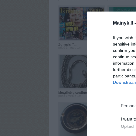
Mainyk.lt 
If you wish 
sensitive in
Žurnalai "...
Artemidas Faulas: 
prieš 1metus 1m.
prieš 1metus 1m.
confirm you
continue se
information 
further disc
participants
Downstream 
Metalinė grandinė
Metalinis šuns ...
prieš 1metus 1m.
prieš 1metus 1m.
Persona
I want t
Opted 