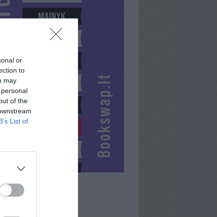
sonal or
ection to
ou may
 personal
out of the
 downstream
B’s List of
ARVYDASAA