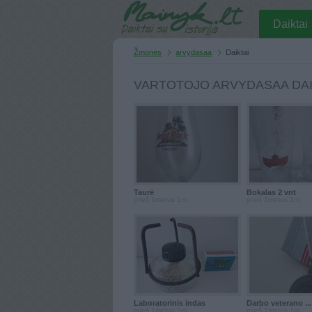
Daiktai
Žmonės
arvydasaa
Daiktai
VARTOTOJO ARVYDASAA DAI
Taurė
Bokalas 2 vnt
prieš 1metus 1m.
prieš 1metus 1m.
Laboratorinis indas
Darbo veterano ...
prieš 1metus 1m.
prieš 1metus 1m.