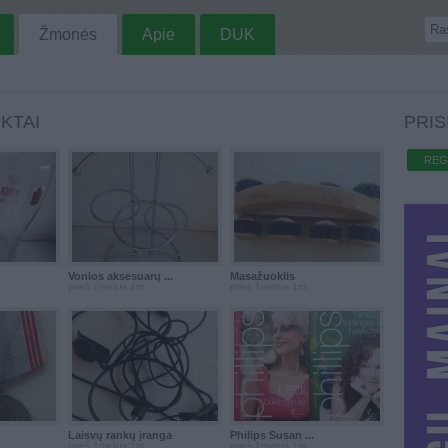
Žmonės
Apie
DUK
KTAI
PRIS
REG
Vonios aksesuarų ...
Masažuoklis
prieš 1metus 1m.
prieš 1metus 1m.
Laisvų rankų įranga
Philips Susan ...
prieš 1metus 1m.
prieš 1metus 1m.