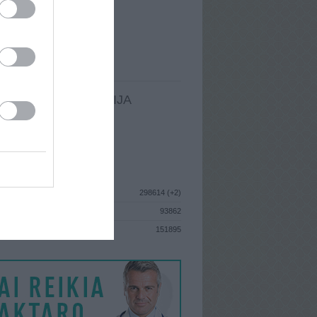
I
: Birželio 24d. Antradienis
A
: Vilnius
 MAINŲ
: 0
Ų MAINŲ
: 0
LDOMA INFORMACIJA
I
: Birželio 24d. Antradienis
GISTRAVO
: 2018 birželio 26d.
ISTIKA
298614 (+2)
93862
S
151895