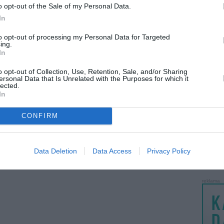
o opt-out of the Sale of my Personal Data.
tė
Svajonių slėnis
Gyvatės vėmalai
LANKĖS
prieš 1metus 1m.
prieš 1metus 1m.
In
GYVEN
ATLIKO
to opt-out of processing my Personal Data for Targeted
ing.
AKTYVI
In
PAPI
o opt-out of Collection, Use, Retention, Sale, and/or Sharing
ersonal Data that Is Unrelated with the Purposes for which it
lected.
LANKĖS
Metališkas kaklo ...
Circo striukė ...
In
prieš 1metus 1m.
prieš 1metus 1m.
UŽSIRE
STAT
6
7
8
9
10
CONFIRM
DAIKTAI
MAINAI
Data Deletion
Data Access
Privacy Policy
ŽMONĖ
reklama