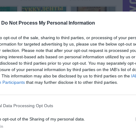
-
Do Not Process My Personal Information
to opt-out of the sale, sharing to third parties, or processing of your per
formation for targeted advertising by us, please use the below opt-out s
Į...
Kaktusai ir kiti ...
3 alaus padėkliukai
prieš 1metus 1m.
prieš 1metus 1m.
r selection. Please note that after your opt-out request is processed y
eing interest-based ads based on personal information utilized by us or
disclosed to third parties prior to your opt-out. You may separately opt-
losure of your personal information by third parties on the IAB’s list of
. This information may also be disclosed by us to third parties on the
IA
Participants
that may further disclose it to other third parties.
Vandens filtras
Nešiojamo ...
prieš 1metus 1m.
prieš 1metus 1m.
l Data Processing Opt Outs
o opt-out of the Sharing of my personal data.
In