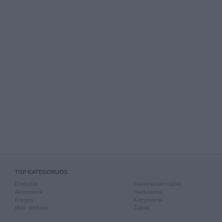
TOP KATEGORIJOS
Drabužiai
Rankiniai laikrodžiai
Aksesuarai
Rankdarbiai
Knygos
Kompiuterija
Mob. telefonai
Žaislai