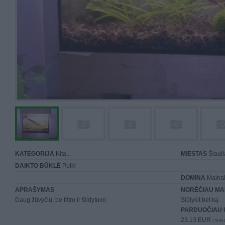
KATEGORIJA
Kita...
MIESTAS
Šiauli
DAIKTO BŪKLĖ
Puiki
DOMINA
Mainai 
APRAŠYMAS
NORĖČIAU MA
Daug žūvyčiu, be filtro ir šildytuvo
Siūlykit bet ką
PARDUOČIAU 
23.13 EUR
(79,99 