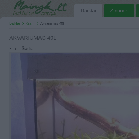
Daiktai
Žmonės
Daiktai
Kita...
Akvariumas 40l
AKVARIUMAS 40L
Kita... - Šiauliai