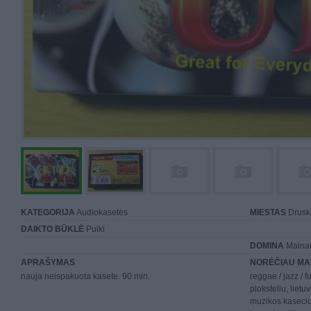
KATEGORIJA
Audiokasetės
MIESTAS
Druski
DAIKTO BŪKLĖ
Puiki
DOMINA
Mainai 
APRAŠYMAS
NORĖČIAU MA
nauja neispakuota kasete. 90 min.
reggae / jazz / f
ploksteliu, lietuv
muzikos kaseciu,