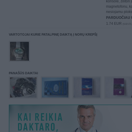
konsole, ziliton
magnetofonu, kas
nesiojamu plokst
PARDUOČIAU 
1.74 EUR
(6,02 LTL
VARTOTOJAI KURIE PATALPINĘ DAIKTĄ Į NORŲ KREPŠĮ
PANAŠŪS DAIKTAI