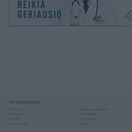
TOP KATEGORIJOS
Drabužiai
Rankiniai laikrodžiai
Aksesuarai
Rankdarbiai
Knygos
Kompiuterija
Mob. telefonai
Žaislai