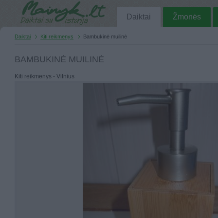
Daiktai
Žmonės
Daiktai
Kiti reikmenys
Bambukinė muilinė
BAMBUKINĖ MUILINĖ
Kiti reikmenys - Vilnius