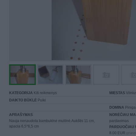
KATEGORIJA
Kiti reikmenys
MIESTAS
Vilniu
DAIKTO BŪKLĖ
Puiki
DOMINA
Piniga
APRAŠYMAS
NORĖČIAU MA
Nauja nenaudota bambukinė muilinė.Aukštis 11 cm,
pardavimas
apacia 6,5*6,5 cm
PARDUOČIAU 
8.00 EUR
(27,67 LT