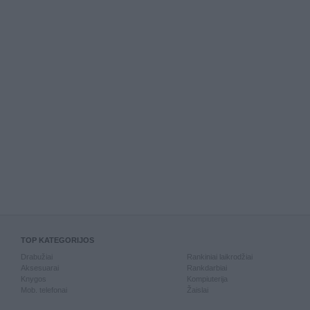
TOP KATEGORIJOS
Drabužiai
Rankiniai laikrodžiai
Aksesuarai
Rankdarbiai
Knygos
Kompiuterija
Mob. telefonai
Žaislai