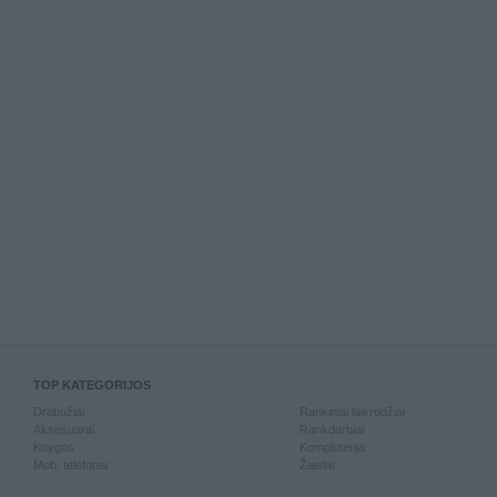
TOP KATEGORIJOS
Drabužiai
Rankiniai laikrodžiai
Aksesuarai
Rankdarbiai
Knygos
Kompiuterija
Mob. telefonai
Žaislai