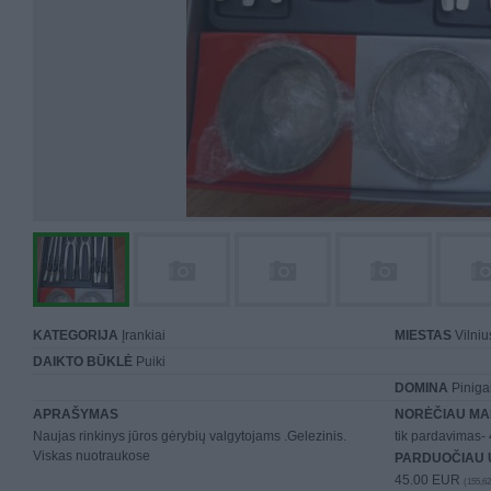
KATEGORIJA
Įrankiai
MIESTAS
Vilniu
DAIKTO BŪKLĖ
Puiki
DOMINA
Piniga
APRAŠYMAS
NORĖČIAU MA
Naujas rinkinys jūros gėrybių valgytojams .Gelezinis.
tik pardavimas- 
Viskas nuotraukose
PARDUOČIAU 
45.00 EUR
(155,62