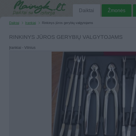
Daiktai
Žmonės
Daiktai
Įrankiai
Rinkinys jūros gerybių valgytojams
RINKINYS JŪROS GERYBIŲ VALGYTOJAMS
Įrankiai - Vilnius