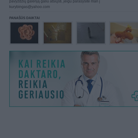
pavyzdžių galeriją galiu atsiųsti, jeigu parašysite man į
kurybingas@yahoo.com
PANAŠŪS DAIKTAI