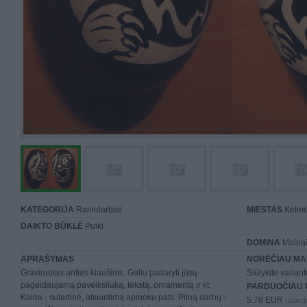
KATEGORIJA
Rankdarbiai
MIESTAS
Kelm
DAIKTO BŪKLĖ
Puiki
DOMINA
Mainai 
APRAŠYMAS
NORĖČIAU MA
Graviruotas anties kiaušinis. Galiu padaryti jūsų
Siūlykite varian
pageidaujamą paveiksliuką, tekstą, ornamentą ir kt.
PARDUOČIAU 
Kaina - sutartinė, atsiuntimą apmoku pats. Pilną darbų -
5.78 EUR
(19,99 LT