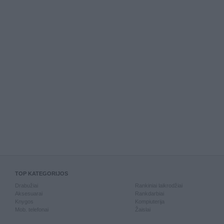
TOP KATEGORIJOS
Drabužiai
Rankiniai laikrodžiai
Aksesuarai
Rankdarbiai
Knygos
Kompiuterija
Mob. telefonai
Žaislai