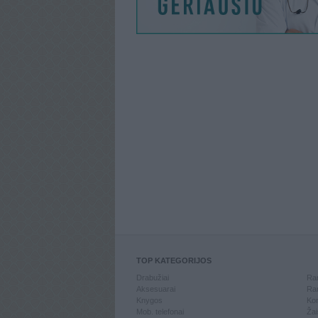
TOP KATEGORIJOS
Drabužiai
Ran
Aksesuarai
Ran
Knygos
Kom
Mob. telefonai
Žai