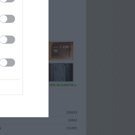
I
: Kovo 4d. Šeštadienis
A
: Kelmė
 MAINŲ
: 6
Ų MAINŲ
: 0
U DAIKTŲ
VISI 65 DAIKTAI
ISTIKA
298619
93862
S
151895