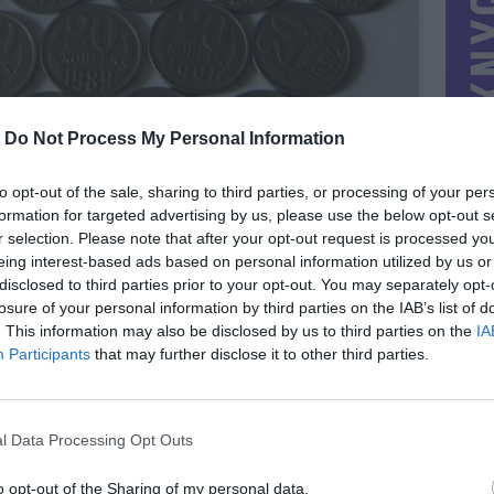
-
Do Not Process My Personal Information
to opt-out of the sale, sharing to third parties, or processing of your per
formation for targeted advertising by us, please use the below opt-out s
r selection. Please note that after your opt-out request is processed y
eing interest-based ads based on personal information utilized by us or
disclosed to third parties prior to your opt-out. You may separately opt-
losure of your personal information by third parties on the IAB’s list of
. This information may also be disclosed by us to third parties on the
IA
MIESTAS
Kelmė
Participants
that may further disclose it to other third parties.
DOMINA
Mainai ir pinigai
NORĖČIAU MAINAIS
l Data Processing Opt Outs
74, 1975,
Galiu parduoti ir visą kolekciją, ir atskirai. Kaina -
83, 1984,
sutartinė, siūlykit.
//*//*///*//
PARDUOČIAU UŽ
o opt-out of the Sharing of my personal data.