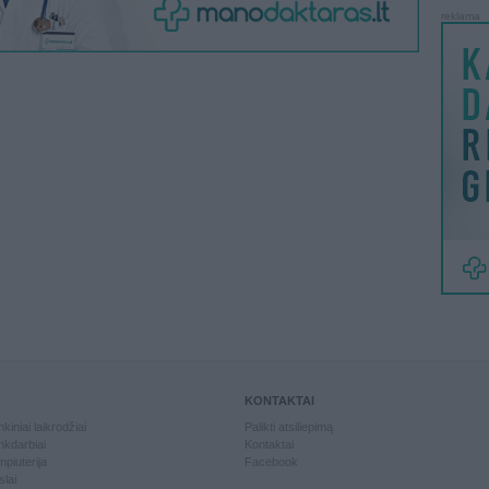
reklama
KONTAKTAI
kiniai laikrodžiai
Palikti atsiliepimą
kdarbiai
Kontaktai
piuterija
Facebook
slai