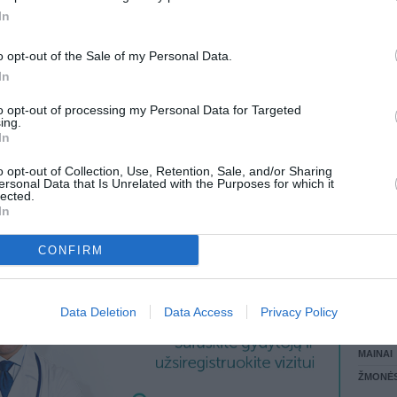
0, 1981,
2.89 EUR
(9,99 LTL)
In
89, 1990,
LANKĖS
GYVEN
o opt-out of the Sale of my Personal Data.
ATLIKO
 KREPŠĮ
In
AKTYVI
DAUGIA
to opt-out of processing my Personal Data for Targeted
ing.
In
VISI 1 ŽMONĖS
o opt-out of Collection, Use, Retention, Sale, and/or Sharing
ersonal Data that Is Unrelated with the Purposes for which it
lected.
In
CONFIRM
STAT
Data Deletion
Data Access
Privacy Policy
DAIKTAI
MAINAI
ŽMONĖ