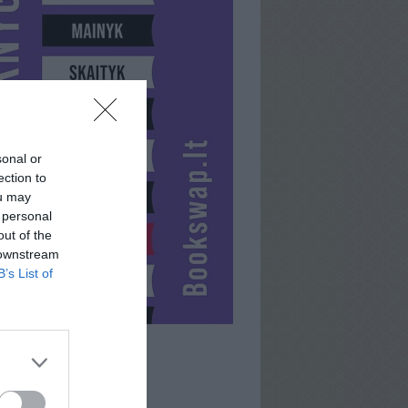
sonal or
ection to
ou may
 personal
out of the
 downstream
B’s List of
KURYBINGAS