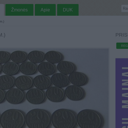
Žmonės
Apie
DUK
m.)
.)
PRIS
REG