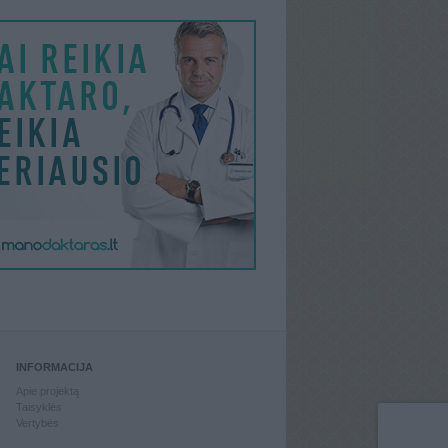
INFORMACIJA
Apie projektą
Taisyklės
Vertybės