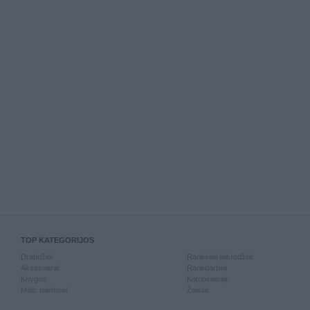
TOP KATEGORIJOS
Drabužiai
Rankiniai laikrodžiai
Aksesuarai
Rankdarbiai
Knygos
Kompiuterija
Mob. telefonai
Žaislai