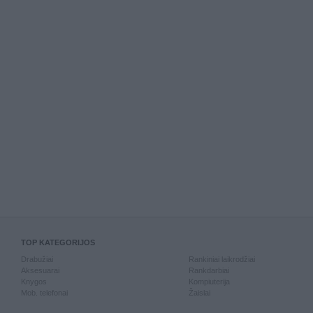
TOP KATEGORIJOS
Drabužiai
Rankiniai laikrodžiai
Aksesuarai
Rankdarbiai
Knygos
Kompiuterija
Mob. telefonai
Žaislai