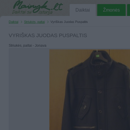
Daiktai
Žmonės
Daiktai
Striukės, paltai
Vyriškas Juodas Puspaltis
VYRIŠKAS JUODAS PUSPALTIS
Striukės, paltai - Jonava