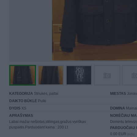
KATEGORIJA
Striukės, paltai
MIESTAS
Jonav
DAIKTO BŪKLĖ
Puiki
DYDIS
XS
DOMINA
Mainai 
APRAŠYMAS
NORĖČIAU MA
Labai mažai nešiotas,stilingas,gražus vyriškas
Domintu televizo
puspaltis.Parduodant kaina : 200 Lt
PARDUOČIAU 
0.00 EUR
(0 LTL)