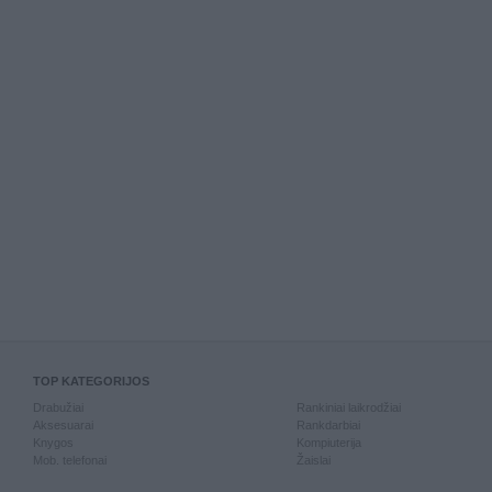
TOP KATEGORIJOS
Drabužiai
Rankiniai laikrodžiai
Aksesuarai
Rankdarbiai
Knygos
Kompiuterija
Mob. telefonai
Žaislai