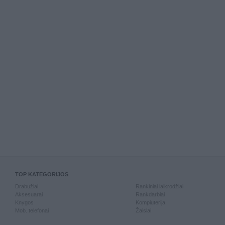
TOP KATEGORIJOS
Drabužiai
Rankiniai laikrodžiai
Aksesuarai
Rankdarbiai
Knygos
Kompiuterija
Mob. telefonai
Žaislai