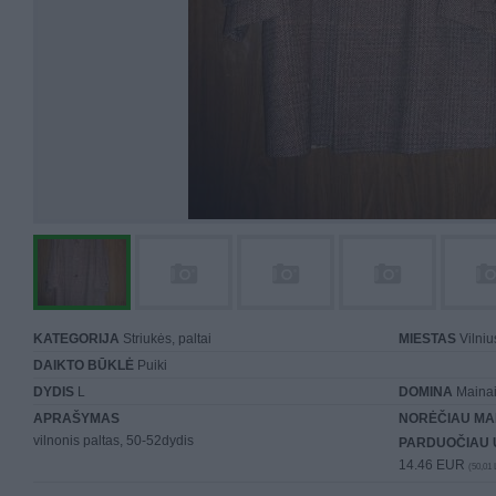
KATEGORIJA
Striukės, paltai
MIESTAS
Vilniu
DAIKTO BŪKLĖ
Puiki
DYDIS
L
DOMINA
Mainai 
APRAŠYMAS
NORĖČIAU MA
vilnonis paltas, 50-52dydis
PARDUOČIAU 
14.46 EUR
(50,01 