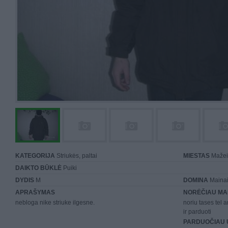
KATEGORIJA
Striukės, paltai
MIESTAS
Mažei
DAIKTO BŪKLĖ
Puiki
DYDIS
M
DOMINA
Mainai 
APRAŠYMAS
NORĖČIAU MA
nebloga nike striuke ilgesne.
noriu tases tel a
ir parduoti
PARDUOČIAU 