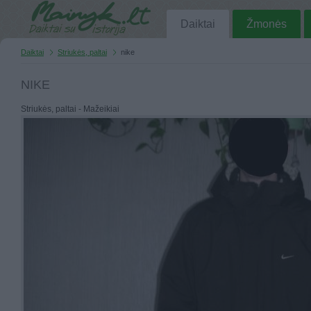
Daiktai
Žmonės
Daiktai
Striukės, paltai
nike
NIKE
Striukės, paltai - Mažeikiai