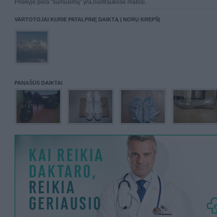
Priekyje pora "sumušimų" yra,nuotraukose matosi.
VARTOTOJAI KURIE PATALPINĘ DAIKTĄ Į NORŲ KREPŠĮ
PANAŠŪS DAIKTAI