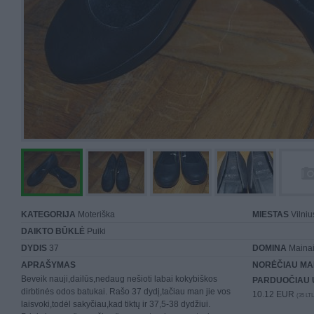
KATEGORIJA
Moteriška
MIESTAS
Vilniu
DAIKTO BŪKLĖ
Puiki
DYDIS
37
DOMINA
Mainai 
APRAŠYMAS
NORĖČIAU MA
Beveik nauji,dailūs,nedaug nešioti labai kokybiškos
PARDUOČIAU 
dirbtinės odos batukai. Rašo 37 dydį,tačiau man jie vos
10.12 EUR
(35 LTL
laisvoki,todėl sakyčiau,kad tiktų ir 37,5-38 dydžiui.