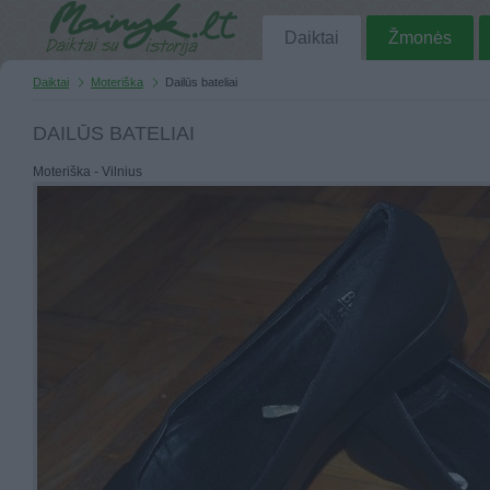
Daiktai
Žmonės
Daiktai
Moteriška
Dailūs bateliai
DAILŪS BATELIAI
Moteriška - Vilnius