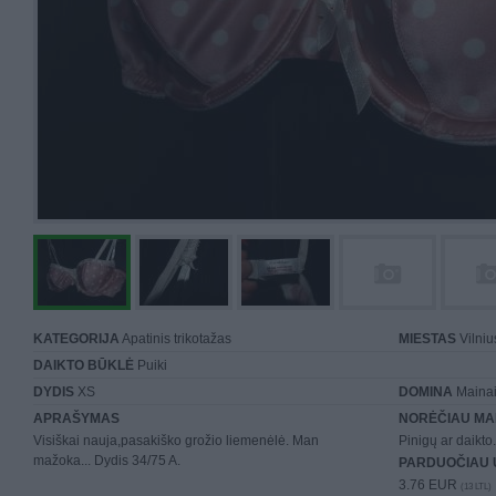
KATEGORIJA
Apatinis trikotažas
MIESTAS
Vilniu
DAIKTO BŪKLĖ
Puiki
DYDIS
XS
DOMINA
Mainai 
APRAŠYMAS
NORĖČIAU MA
Visiškai nauja,pasakiško grožio liemenėlė. Man
Pinigų ar daikto.
mažoka... Dydis 34/75 A.
PARDUOČIAU 
3.76 EUR
(13 LTL)