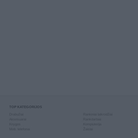
TOP KATEGORIJOS
Drabužiai
Rankiniai laikrodžiai
Aksesuarai
Rankdarbiai
Knygos
Kompiuterija
Mob. telefonai
Žaislai