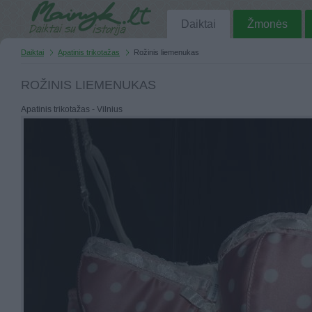
Daiktai
Žmonės
Daiktai
Apatinis trikotažas
Rožinis liemenukas
ROŽINIS LIEMENUKAS
Apatinis trikotažas - Vilnius