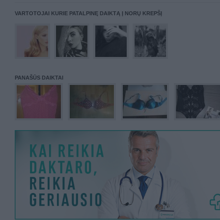
VARTOTOJAI KURIE PATALPINĘ DAIKTĄ Į NORŲ KREPŠĮ
PANAŠŪS DAIKTAI