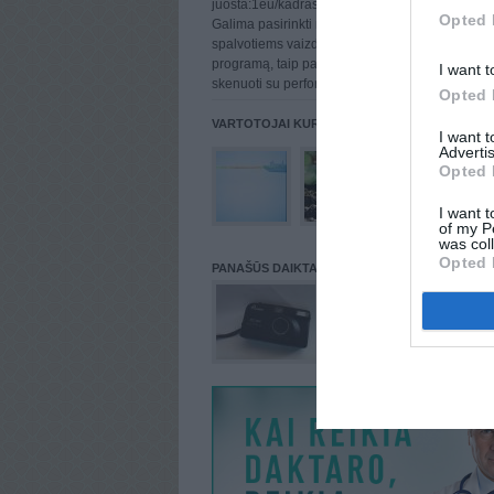
juosta:1eu/kadras nepriklausomai nuo rezoliuci
Opted 
Galima pasirinkti norimą formatą: jpg arba tiff,
spalvotiems vaizdams galima pritaikyti dulkių š
programą, taip pat yra galimybė 135 formato ju
I want t
skenuoti su perforacija.
Opted 
VARTOTOJAI KURIE PATALPINĘ DAIKTĄ Į NORŲ
I want 
Advertis
Opted 
I want t
of my P
was col
Opted 
PANAŠŪS DAIKTAI