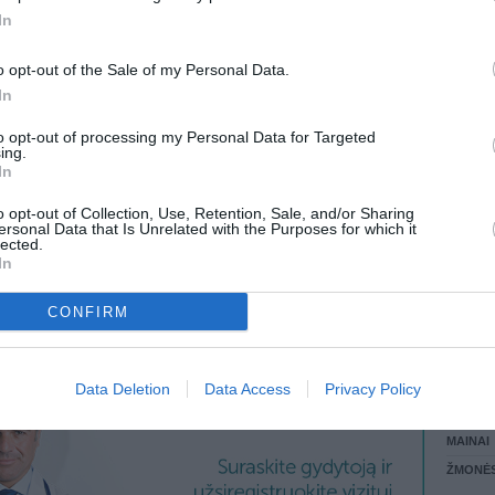
jos.
In
LANKĖS
alinimo
GYVEN
ostas
o opt-out of the Sale of my Personal Data.
ATLIKO
In
AKTYVI
 KREPŠĮ
DAUGIA
to opt-out of processing my Personal Data for Targeted
ing.
In
o opt-out of Collection, Use, Retention, Sale, and/or Sharing
ersonal Data that Is Unrelated with the Purposes for which it
VISI 2 ŽMONĖS
lected.
In
CONFIRM
STAT
Data Deletion
Data Access
Privacy Policy
DAIKTAI
MAINAI
ŽMONĖ