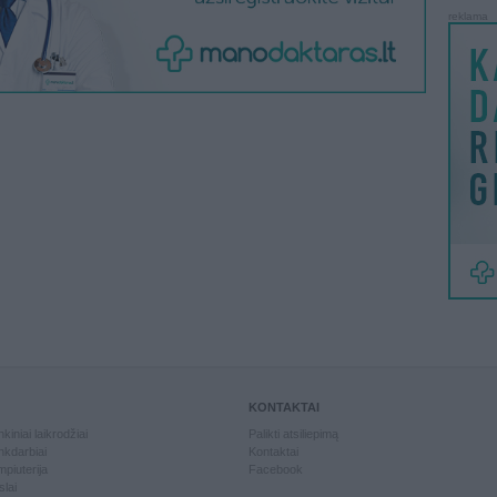
reklama
KONTAKTAI
kiniai laikrodžiai
Palikti atsiliepimą
kdarbiai
Kontaktai
piuterija
Facebook
slai