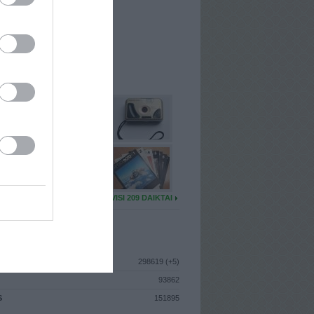
I
: Lapkričio 29d. Trečiadienis
A
: Vilnius
 MAINŲ
: 5
Ų MAINŲ
: 15
U DAIKTŲ
VISI 209 DAIKTAI
ISTIKA
298619 (+5)
93862
S
151895