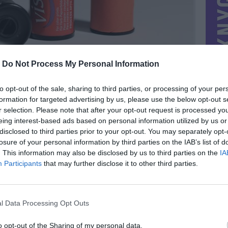
-
Do Not Process My Personal Information
to opt-out of the sale, sharing to third parties, or processing of your per
formation for targeted advertising by us, please use the below opt-out s
r selection. Please note that after your opt-out request is processed y
eing interest-based ads based on personal information utilized by us or
disclosed to third parties prior to your opt-out. You may separately opt-
losure of your personal information by third parties on the IAB’s list of
. This information may also be disclosed by us to third parties on the
IA
MIESTAS
Vilnius
Participants
that may further disclose it to other third parties.
DOMINA
Mainai ir pinigai
NORĖČIAU MAINAIS
l Data Processing Opt Outs
res su
Fototechnika, fotojuostos
uosta: 0,5
PARDUOČIAU UŽ
0
1.00 EUR
(3,46 LTL)
o opt-out of the Sharing of my personal data.