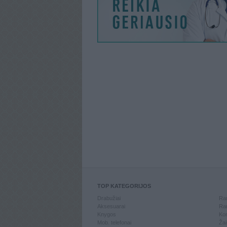
TOP KATEGORIJOS
Drabužiai
Ran
Aksesuarai
Ran
Knygos
Kom
Mob. telefonai
Žai