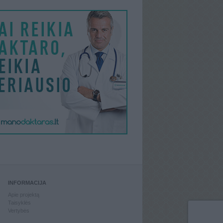
INFORMACIJA
Apie projektą
Taisyklės
Vertybės