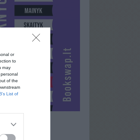
sonal or
ection to
ou may
 personal
out of the
 downstream
B’s List of
MOLIS