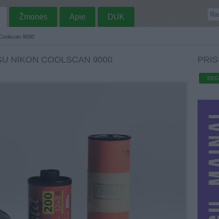
Žmonės
Apie
DUK
 Coolscan 9000
U NIKON COOLSCAN 9000
PRIS
REG