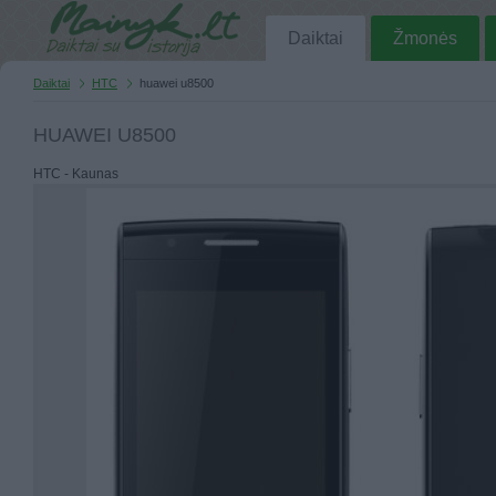
Daiktai
Žmonės
Daiktai
HTC
huawei u8500
HUAWEI U8500
HTC - Kaunas