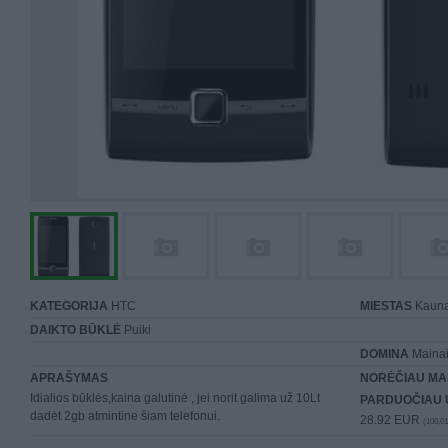
KATEGORIJA
HTC
MIESTAS
Kaun
DAIKTO BŪKLĖ
Puiki
DOMINA
Mainai 
APRAŠYMAS
NORĖČIAU MA
Idialios būklės,kaina galutinė , jei norit galima už 10Lt
PARDUOČIAU 
dadėt 2gb atmintine šiam telefonui.
28.92 EUR
(100,01