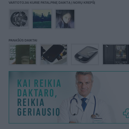
VARTOTOJAI KURIE PATALPINĘ DAIKTĄ Į NORŲ KREPŠĮ
PANAŠŪS DAIKTAI