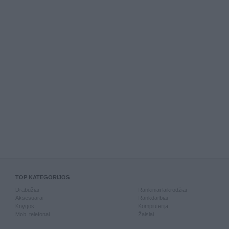
TOP KATEGORIJOS
Drabužiai
Rankiniai laikrodžiai
Aksesuarai
Rankdarbiai
Knygos
Kompiuterija
Mob. telefonai
Žaislai