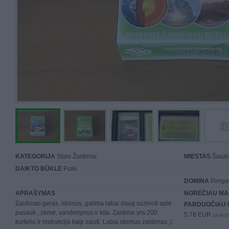
KATEGORIJA
Stalo Žaidimai
MIESTAS
Šiauli
DAIKTO BŪKLĖ
Puiki
DOMINA
Piniga
APRAŠYMAS
NORĖČIAU MA
Zaidimas geras, idomus, galima labai daug suzinoti apie
PARDUOČIAU 
pasauli , zeme, vandenynus ir kita. Zaidime yra 200
5.78 EUR
(19,99 LT
korteliu ir instrukcija kaip zaisti. Labai idomus zaidimas ;)