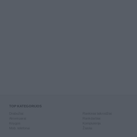
TOP KATEGORIJOS
Drabužiai
Rankiniai laikrodžiai
Aksesuarai
Rankdarbiai
Knygos
Kompiuterija
Mob. telefonai
Žaislai