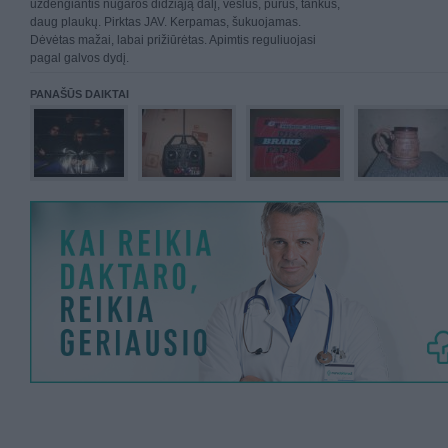
uždengiantis nugaros didžiąją dalį, vešlus, purus, tankus,
daug plaukų. Pirktas JAV. Kerpamas, šukuojamas.
Dėvėtas mažai, labai prižiūrėtas. Apimtis reguliuojasi
pagal galvos dydį.
PANAŠŪS DAIKTAI