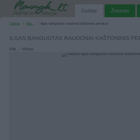
Daiktai
Žmonės
Daiktai
Kita...
Ilgas banguotas raudonai kaštoninis perukas
ILGAS BANGUOTAS RAUDONAI KAŠTONINIS P
Kita... - Vilnius