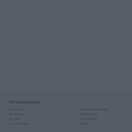
TOP KATEGORIJOS
Drabužiai
Rankiniai laikrodžiai
Aksesuarai
Rankdarbiai
Knygos
Kompiuterija
Mob. telefonai
Žaislai