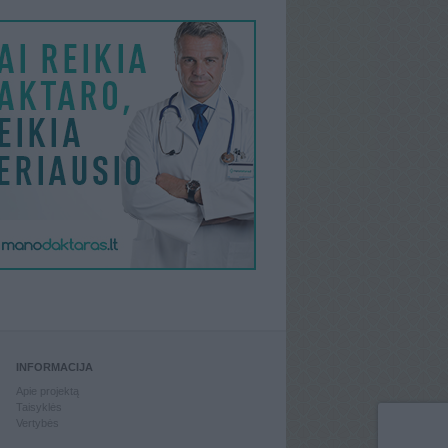
INFORMACIJA
Apie projektą
Taisyklės
Vertybės