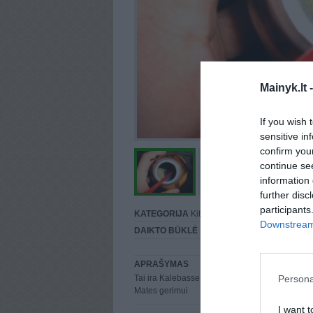
Mainyk.lt 
If you wish 
sensitive in
confirm you
continue se
information 
further disc
participants
KATEGORIJA
Kita...
Downstream 
DAIKTO BŪKLĖ
Puiki
APRAŠYMAS
Persona
Tai ira Kalebasse is augalo pagamintas spec. 
Mates gerimui
I want t