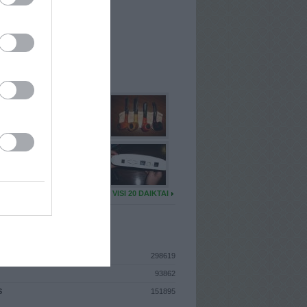
I
: Liepos 9d. Trečiadienis
A
: Vilnius
 MAINŲ
: 0
Ų MAINŲ
: 4
U DAIKTŲ
VISI 20 DAIKTAI
ISTIKA
298619
93862
S
151895