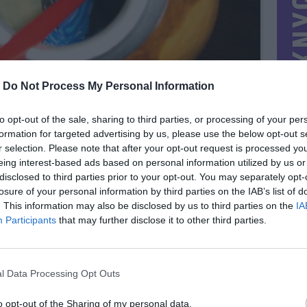
-
Do Not Process My Personal Information
to opt-out of the sale, sharing to third parties, or processing of your per
formation for targeted advertising by us, please use the below opt-out s
r selection. Please note that after your opt-out request is processed y
eing interest-based ads based on personal information utilized by us or
disclosed to third parties prior to your opt-out. You may separately opt-
losure of your personal information by third parties on the IAB’s list of
. This information may also be disclosed by us to third parties on the
IA
MIESTAS
Vilnius
Participants
that may further disclose it to other third parties.
DOMINA
Mainai ir pinigai
NORĖČIAU MAINAIS
l Data Processing Opt Outs
indas
PARDUOČIAU UŽ
0.00 EUR
(0 LTL)
o opt-out of the Sharing of my personal data.