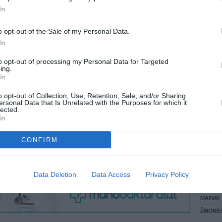
 KREPŠĮ
In
LANKĖS
GYVEN
o opt-out of the Sale of my Personal Data.
ATLIKO
In
AKTYVI
VISI 5 ŽMONĖS
DAUGIA
to opt-out of processing my Personal Data for Targeted
ing.
In
o opt-out of Collection, Use, Retention, Sale, and/or Sharing
ersonal Data that Is Unrelated with the Purposes for which it
lected.
In
CONFIRM
STAT
Data Deletion
Data Access
Privacy Policy
DAIKTAI
MAINAI
ŽMONĖ