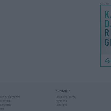
reklama
KONTAKTAI
kiniai laikrodžiai
Palikti atsiliepimą
kdarbiai
Kontaktai
piuterija
Facebook
slai