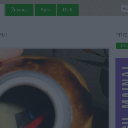
Žmonės
Apie
DUK
MUI
PRIS
REG