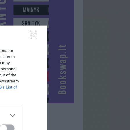
sonal or
ection to
ou may
 personal
out of the
 downstream
B’s List of
KILOBAIT