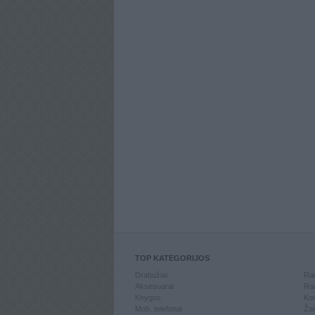
TOP KATEGORIJOS
Drabužiai
Ran
Aksesuarai
Ran
Knygos
Kom
Mob. telefonai
Žai