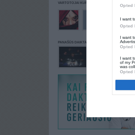
VARTOTOJAI KURIE PATALPINĘ DAIKTĄ Į NORŲ
Opted 
I want t
Opted 
I want 
Advertis
PANAŠŪS DAIKTAI
Opted 
I want t
of my P
was col
Opted 