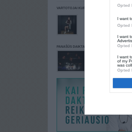
Opted 
VARTOTOJAI KURIE PATALPINĘ DAIKTĄ Į NORŲ
I want t
Opted 
I want 
Advertis
Opted 
PANAŠŪS DAIKTAI
I want t
of my P
was col
Opted 