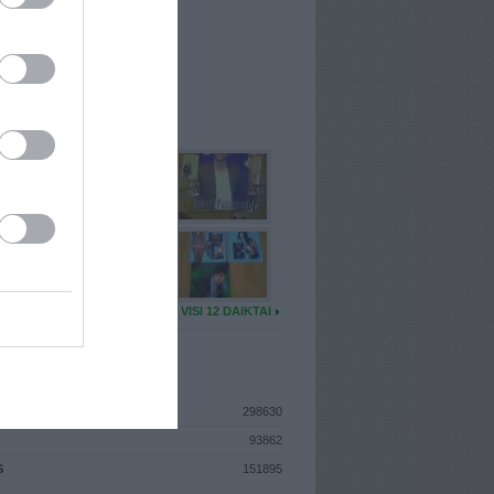
I
: Vasario 18d. Trečiadienis
A
: Varėna
 MAINŲ
: 1
Ų MAINŲ
: 0
U DAIKTŲ
VISI 12 DAIKTAI
ISTIKA
298630
93862
S
151895