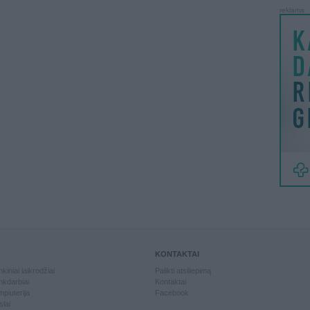
reklama
KONTAKTAI
kiniai laikrodžiai
Palikti atsiliepimą
kdarbiai
Kontaktai
piuterija
Facebook
slai