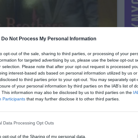
-
Do Not Process My Personal Information
to opt-out of the sale, sharing to third parties, or processing of your per
formation for targeted advertising by us, please use the below opt-out s
r selection. Please note that after your opt-out request is processed y
eing interest-based ads based on personal information utilized by us or
disclosed to third parties prior to your opt-out. You may separately opt-
losure of your personal information by third parties on the IAB’s list of
. This information may also be disclosed by us to third parties on the
IA
MIESTAS
Varėna
Participants
that may further disclose it to other third parties.
DOMINA
Mainai ir pinigai
NORĖČIAU MAINAIS
l Data Processing Opt Outs
ONE DIRECTION
PARDUOČIAU UŽ
0.29 EUR
(1 LTL)
o opt-out of the Sharing of my personal data.