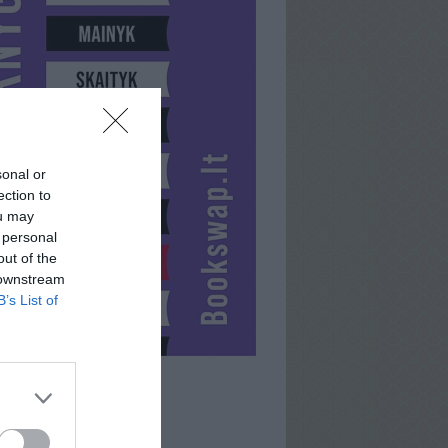
sonal or
ection to
ou may
 personal
out of the
 downstream
B’s List of
GAGA8231