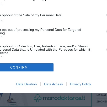
In
LANKĖS
 KREPŠĮ
GYVEN
o opt-out of the Sale of my Personal Data.
ATLIKO
In
AKTYVI
DAUGIA
to opt-out of processing my Personal Data for Targeted
VISI 1 ŽMONĖS
ing.
In
o opt-out of Collection, Use, Retention, Sale, and/or Sharing
ersonal Data that Is Unrelated with the Purposes for which it
lected.
In
CONFIRM
STAT
Data Deletion
Data Access
Privacy Policy
DAIKTAI
MAINAI
ŽMONĖ