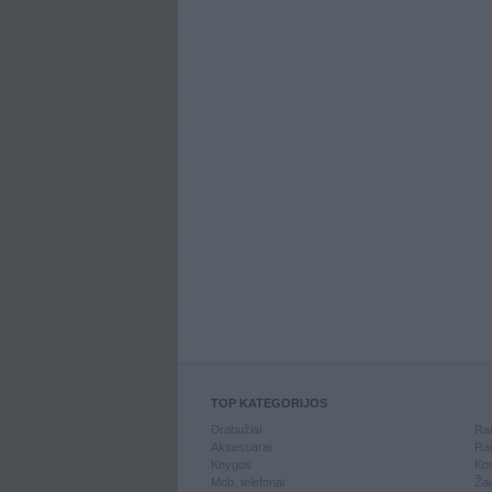
TOP KATEGORIJOS
Drabužiai
Ran
Aksesuarai
Ran
Knygos
Kom
Mob. telefonai
Žai