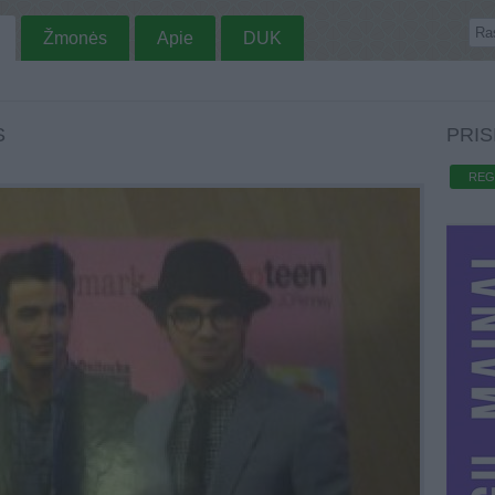
Žmonės
Apie
DUK
S
PRIS
REG