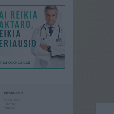
INFORMACIJA
Apie projektą
Taisyklės
Vertybės