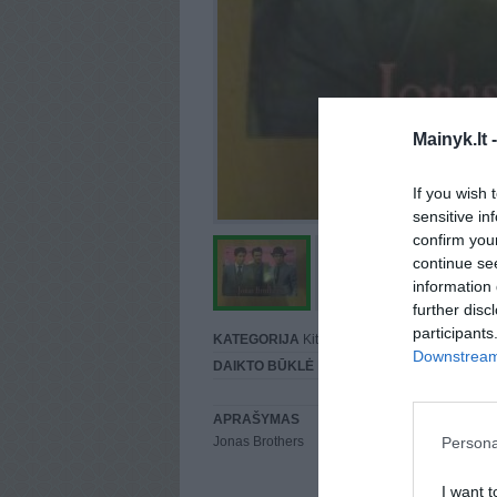
Mainyk.lt 
If you wish 
sensitive in
confirm you
continue se
information 
further disc
participants
KATEGORIJA
Kita...
Downstream 
DAIKTO BŪKLĖ
Puiki
APRAŠYMAS
Persona
Jonas Brothers
I want t