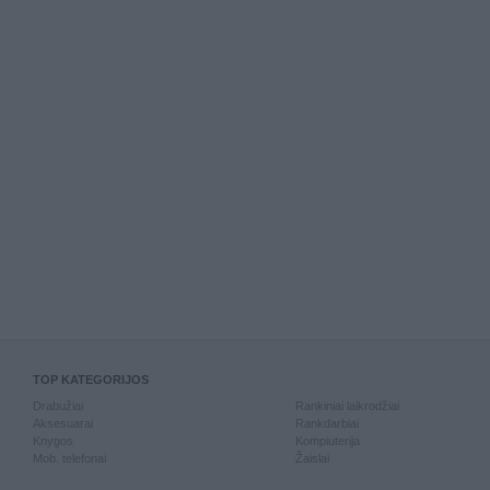
TOP KATEGORIJOS
Drabužiai
Rankiniai laikrodžiai
Aksesuarai
Rankdarbiai
Knygos
Kompiuterija
Mob. telefonai
Žaislai