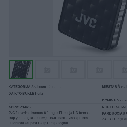
KATEGORIJA
Skaitmeninė įranga
MIESTAS
Šakia
DAIKTO BŪKLĖ
Puiki
DOMINA
Mainai 
APRAŠYMAS
NORĖČIAU MA
JVC filmavimo kamera 8.1 mgpx Filmuoja HD formatu
PARDUOČIAU 
.taip yra daug kitu funkviju. 80lt siunciu visas prekes
23.13 EUR
(79,99 
autobusais ar pastu kaip kam patogiau