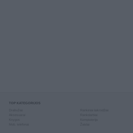
TOP KATEGORIJOS
Drabužiai
Rankiniai laikrodžiai
Aksesuarai
Rankdarbiai
Knygos
Kompiuterija
Mob. telefonai
Žaislai