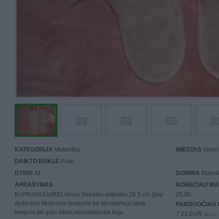
KATEGORIJA
Moteriška
MIESTAS
Varėn
DAIKTO BŪKLĖ
Puiki
DYDIS
41
DOMINA
Mainai 
APRAŠYMAS
NORĖČIAU MA
KUPRANUGARIO vilnos šlepetės.vidpadis 26.5 cm (taip
25.00
dydis bus tikslesnis (matuota be apvadeliu)).labai
PARDUOČIAU 
lengvos,be galo siltos,neprakaituoja koja
7.23 EUR
(25 LTL)