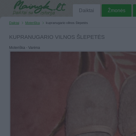
Daiktai
Žmonės
Daiktai
Moteriška
kupranugario vilnos šlepetės
KUPRANUGARIO VILNOS ŠLEPETĖS
Moteriška - Varėna