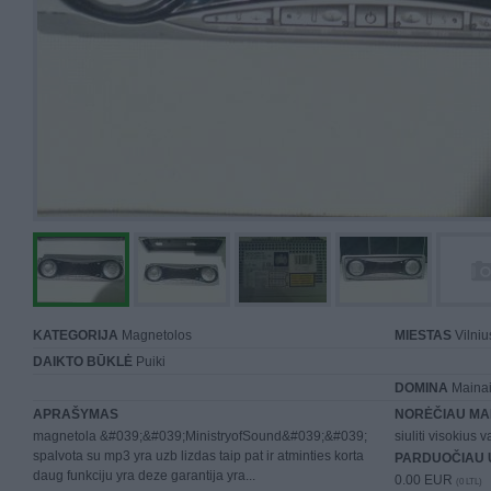
KATEGORIJA
Magnetolos
MIESTAS
Vilniu
DAIKTO BŪKLĖ
Puiki
DOMINA
Mainai 
APRAŠYMAS
NORĖČIAU MA
magnetola &#039;&#039;MinistryofSound&#039;&#039;
siuliti visokius v
spalvota su mp3 yra uzb lizdas taip pat ir atminties korta
PARDUOČIAU 
daug funkciju yra deze garantija yra...
0.00 EUR
(0 LTL)