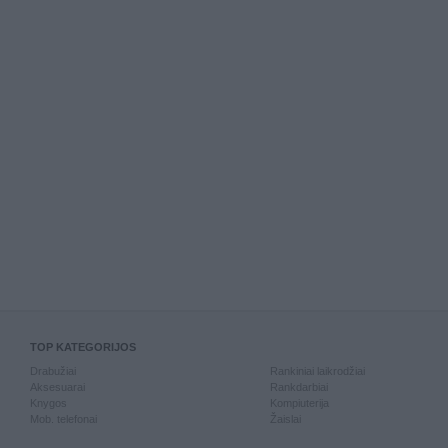
TOP KATEGORIJOS
Drabužiai
Rankiniai laikrodžiai
Aksesuarai
Rankdarbiai
Knygos
Kompiuterija
Mob. telefonai
Žaislai