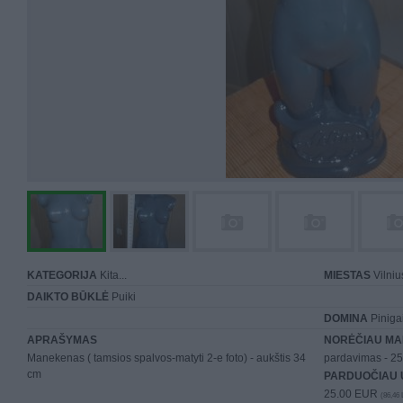
KATEGORIJA
Kita...
MIESTAS
Vilniu
DAIKTO BŪKLĖ
Puiki
DOMINA
Piniga
APRAŠYMAS
NORĖČIAU MA
Manekenas ( tamsios spalvos-matyti 2-e foto) - aukštis 34
pardavimas - 25
cm
PARDUOČIAU 
25.00 EUR
(86,46 